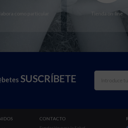
labora como particular
Tienda on-line
SUSCRÍBETE
@betes
NIDOS
CONTACTO
Fundación para la Salud