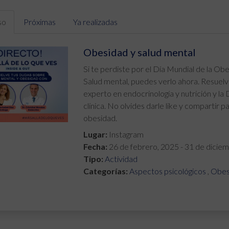
so
Próximas
Ya realizadas
Obesidad y salud mental
Si te perdiste por el Día Mundial de la O
Salud mental, puedes verlo ahora. Resuelv
experto en endocrinología y nutrición y la 
clínica. No olvides darle like y compartir p
obesidad.
Lugar:
Instagram
Fecha:
26 de febrero, 2025
-
31 de dicie
Tipo:
Actividad
Categorías:
Aspectos psicológicos
,
Obes