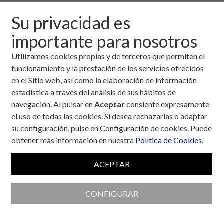
Tipo
Su privacidad es
importante para nosotros
Realizada por
Utilizamos cookies propias y de terceros que permiten el
funcionamiento y la prestación de los servicios ofrecidos
en el Sitio web, así como la elaboración de información
estadística a través del análisis de sus hábitos de
En curso
Próximas
Ya realizadas
navegación. Al pulsar en
Aceptar
consiente expresamente
el uso de todas las cookies. Si desea rechazarlas o adaptar
su configuración, pulse en Configuración de cookies. Puede
¡Abiertas Inscripciones! Únete a
obtener más información en nuestra
Política de Cookies
.
la 12ª Carrera y Caminata
Muévete por la Diabetes
ACEPTAR
Madrid se prepara para recibir la 12ª Carrera
y Caminata Muévete por la Diabetes, un
CONFIGURAR
evento que, año tras año, se ha consolidado
como un referente en la promoción de la
salud y el ejercicio físico dentro de la