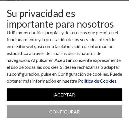
Fecha:
26 de noviembre, 2025
Su privacidad es
La temporada festiva está a la vuelta de la esquina, y sabemos
importante para nosotros
que a veces puede sentirse como un reto mantener el
Utilizamos cookies propias y de terceros que permiten el
equilibrio mientras disfrutamos de las celebraciones. ¡Pero
funcionamiento y la prestación de los servicios ofrecidos
este año es diferente!
en el Sitio web, así como la elaboración de información
Hemos trabajado arduamente para transformar la tradición
estadística a través del análisis de sus hábitos de
del Calendario de Adviento en una herramienta
divertida,
navegación. Al pulsar en
Aceptar
consiente expresamente
significativa y de crecimiento
para ti y tu familia.
el uso de todas las cookies. Si desea rechazarlas o adaptar
Hemos creado
DOS Calendarios de Adviento exclusivos
su configuración, pulse en Configuración de cookies. Puede
que van mucho más allá de un dulce diario. Son 24 días
obtener más información en nuestra
Política de Cookies
.
repletos de conocimiento, motivación y momentos para
compartir:
ACEPTAR
Más que un Regalo, una herramienta de crecimiento
Sabemos que
CONFIGURAR
la diabetes y
la salud en