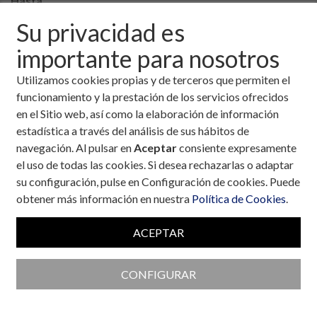
Hasta
Su privacidad es
importante para nosotros
Utilizamos cookies propias y de terceros que permiten el
Diabetes LADA (Diabetes
funcionamiento y la prestación de los servicios ofrecidos
Autoinmune Latente en Adultos)
en el Sitio web, así como la elaboración de información
La diabetes LADA (Diabetes Autoinmune
estadística a través del análisis de sus hábitos de
Latente en Adultos) es una forma de
navegación. Al pulsar en
Aceptar
consiente expresamente
diabetes autoinmune de evolución lenta, a
el uso de todas las cookies. Si desea rechazarlas o adaptar
menudo llamada "diabetes tipo 1.5", que se
su configuración, pulse en Configuración de cookies. Puede
diagnostica en adultos. Combina
obtener más información en nuestra
Política de Cookies
.
características de la tipo 1 (autoinmunidad) y
tipo 2 (inicio en edad adulta, no requiere
ACEPTAR
insulina inicialmente). A diferencia de la tipo 2,
implica una destrucción progresiva de las
CONFIGURAR
células beta del páncreas.
Autor:
Jose Ramón Calle
Fecha:
23 de marzo, 2026