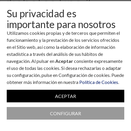
diabetes tipo 1.
Su privacidad es
Trabajadores en
importante para nosotros
régimen de
Utilizamos cookies propias y de terceros que permiten el
funcionamiento y la prestación de los servicios ofrecidos
Seguridad Social y
en el Sitio web, así como la elaboración de información
estadística a través del análisis de sus hábitos de
Personal
navegación. Al pulsar en
Aceptar
consiente expresamente
el uso de todas las cookies. Si desea rechazarlas o adaptar
funcionario
su configuración, pulse en Configuración de cookies. Puede
obtener más información en nuestra
Política de Cookies
.
ACEPTAR
Por: Juan Manuel Gómez Moreno
Abogado
Temas:
Entorno legal
,
Niños y adolescentes
CONFIGURAR
Fecha:
1 de mayo, 2013