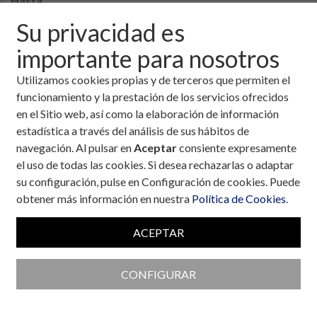
Hasta
Su privacidad es
importante para nosotros
Utilizamos cookies propias y de terceros que permiten el
Las dos caras de la discriminación
funcionamiento y la prestación de los servicios ofrecidos
por diabetes en la empresa
en el Sitio web, así como la elaboración de información
Casos de discriminación por diabetes en la
estadística a través del análisis de sus hábitos de
empresa.
navegación. Al pulsar en
Aceptar
consiente expresamente
Autor:
Javier Sanhonorato Vázquez
el uso de todas las cookies. Si desea rechazarlas o adaptar
Abogado. Presidente Addeisa. Integrante del
su configuración, pulse en Configuración de cookies. Puede
Grupo de Educación Terapéutica SED
obtener más información en nuestra
Política de Cookies
.
Fecha:
27 de enero, 2020
Temas:
Entorno legal
ACEPTAR
CONFIGURAR
Contra la discriminación laboral
de las personas con diabetes en el
empleo público