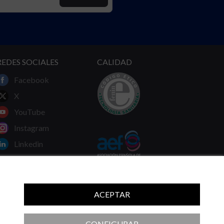
REDES SOCIALES
CALIDAD
Facebook
X
YouTube
Instagram
Linkedin
ACEPTAR
 ni las recomendaciones de su médico.
CONFIGURAR