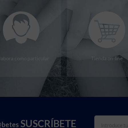
labora como particular
Tienda on-line
SUSCRÍBETE
@betes