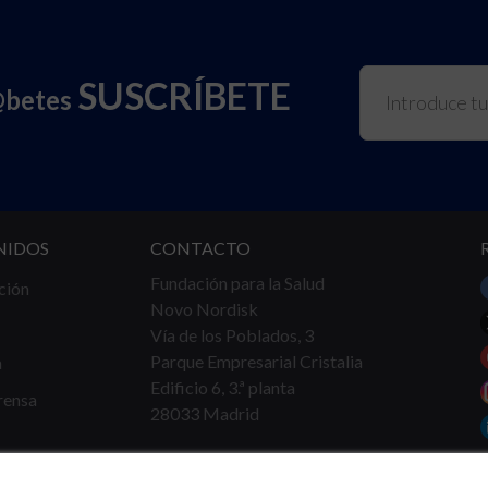
SUSCRÍBETE
@betes
NIDOS
CONTACTO
Fundación para la Salud
ción
Novo Nordisk
Vía de los Poblados, 3
Parque Empresarial Cristalia
a
Edificio 6, 3.ª planta
rensa
28033 Madrid
Tel.
91 360 16 40