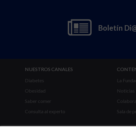
Boletín Di
NUESTROS CANALES
CONTE
Diabetes
La Funda
Obesidad
Noticias
Saber comer
Colabor
Consulta al experto
Sala de p