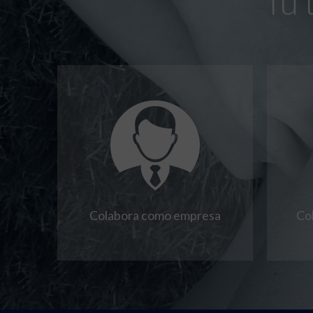
Tú 
Colabora como empresa
Co