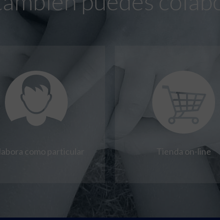
también puedes colab
labora como particular
Tienda on-line