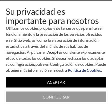
Descargar fichero de la noticia completa (formato
Su privacidad es
pdf)
importante para nosotros
Utilizamos cookies propias y de terceros que permiten el
funcionamiento y la prestación de los servicios ofrecidos
en el Sitio web, así como la elaboración de información
estadística a través del análisis de sus hábitos de
navegación. Al pulsar en
Aceptar
consiente expresamente
el uso de todas las cookies. Si desea rechazarlas o adaptar
su configuración, pulse en Configuración de cookies. Puede
obtener más información en nuestra
Política de Cookies
.
ACEPTAR
CONFIGURAR
Colaboran con la Fundación