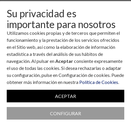
27 de octubre, 2008
Su privacidad es
importante para nosotros
Descargar fichero de la noticia completa (formato
pdf)
Utilizamos cookies propias y de terceros que permiten el
funcionamiento y la prestación de los servicios ofrecidos
en el Sitio web, así como la elaboración de información
estadística a través del análisis de sus hábitos de
navegación. Al pulsar en
Aceptar
consiente expresamente
el uso de todas las cookies. Si desea rechazarlas o adaptar
su configuración, pulse en Configuración de cookies. Puede
obtener más información en nuestra
Política de Cookies
.
ACEPTAR
CONFIGURAR