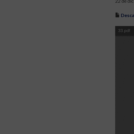
22 de di
Desca