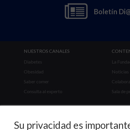
Boletín Di
NUESTROS CANALES
CONTE
Diabetes
La Funda
Obesidad
Noticias
Saber comer
Colabor
Consulta al experto
Sala de p
Su privacidad es important