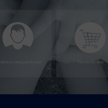
labora como particular
Tienda on-line