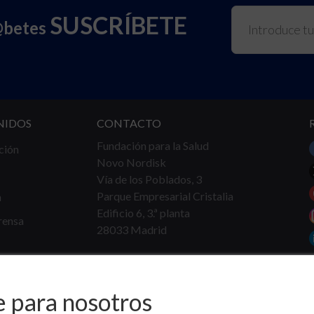
SUSCRÍBETE
@betes
NIDOS
CONTACTO
Fundación para la Salud
ción
Novo Nordisk
Vía de los Poblados, 3
Parque Empresarial Cristalia
a
Edificio 6, 3.ª planta
rensa
28033 Madrid
Tel.
91 360 16 40
info@fundacionparalasalud.org
e para nosotros