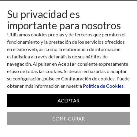
Descargar fichero de la noticia completa (formato
Su privacidad es
pdf)
importante para nosotros
Utilizamos cookies propias y de terceros que permiten el
funcionamiento y la prestación de los servicios ofrecidos
en el Sitio web, así como la elaboración de información
estadística a través del análisis de sus hábitos de
navegación. Al pulsar en
Aceptar
consiente expresamente
el uso de todas las cookies. Si desea rechazarlas o adaptar
su configuración, pulse en Configuración de cookies. Puede
obtener más información en nuestra
Política de Cookies
.
ACEPTAR
CONFIGURAR
Colaboran con la Fundación