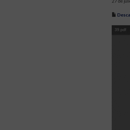
27 de jul
Desca