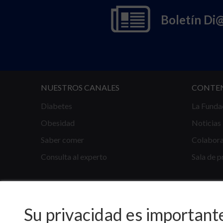
Boletín Di
NUESTROS CANALES
CONTE
Diabetes
La Funda
Obesidad
Noticias
Saber comer
Colabor
Consulta al experto
Sala de p
Su privacidad es important