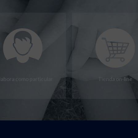
labora como particular
Tienda on-line