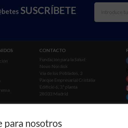
SUSCRÍBETE
@betes
NIDOS
CONTACTO
Fundación para la Salud
ción
Novo Nordisk
Vía de los Poblados, 3
Parque Empresarial Cristalia
a
Edificio 6, 3.ª planta
rensa
28033 Madrid
Tel.
91 360 16 40
info@fundacionparalasalud.org
e para nosotros