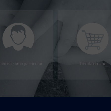
labora como particular
Tienda on-line