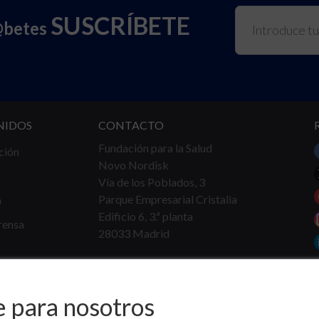
SUSCRÍBETE
@betes
NIDOS
CONTACTO
Fundación para la Salud
ción
Novo Nordisk
Vía de los Poblados, 3
Parque Empresarial Cristalia
a
Edificio 6, 3.ª planta
rensa
28033 Madrid
Tel.
91 360 16 40
info@fundacionparalasalud.org
e para nosotros