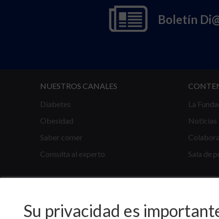
Boletín Di
NUESTROS CANALES
CONTE
Diabetes
La Funda
Obesidad
Noticias
Saber comer
Colabor
Consulta al experto
Sala de p
Su privacidad es important