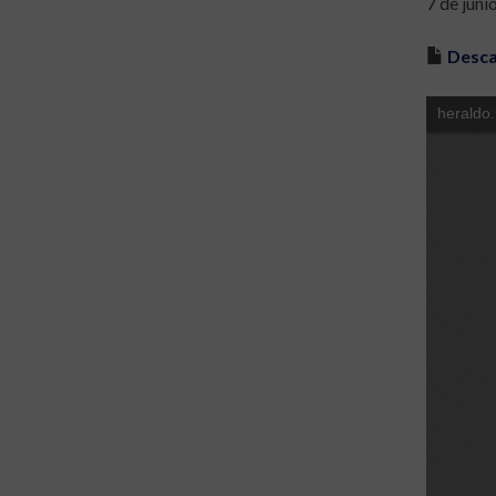
7 de juni
Desca