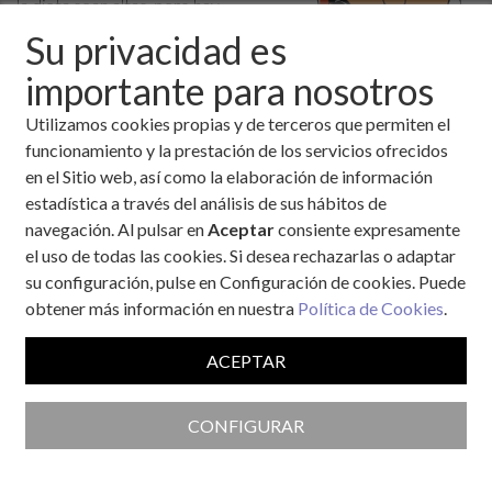
la dieta sean altas, pero hay
que controlar el peso y el
Su privacidad es
ritmo del crecimiento del
importante para nosotros
niño.
La comida tiene que ser
Utilizamos cookies propias y de terceros que permiten el
variada, es decir hay que
funcionamiento y la prestación de los servicios ofrecidos
educar a “comer de todo”.
en el Sitio web, así como la elaboración de información
estadística a través del análisis de sus hábitos de
Es importante cuidar el aporte de proteínas de muy buena
navegación. Al pulsar en
Aceptar
consiente expresamente
calidad, que son necesarias para el crecimiento adecuado.
el uso de todas las cookies. Si desea rechazarlas o adaptar
Muy importante mantener 4-5 comidas diarias, alternando
su configuración, pulse en Configuración de cookies. Puede
comidas de mayor aporte energético con algunas más ligeras
obtener más información en nuestra
Política de Cookies
.
(merienda y almuerzo).
Hay que educar a los niños para que adquieren el hábito de
ACEPTAR
tomar un desayuno completo.
Evitar el abuso de dulces, bollería, “chuches” y refrescos.
CONFIGURAR
Evitar que los alimentos sean percibidos por el niño como un
premio o un castigo y que aprendan a comer disfrutando.