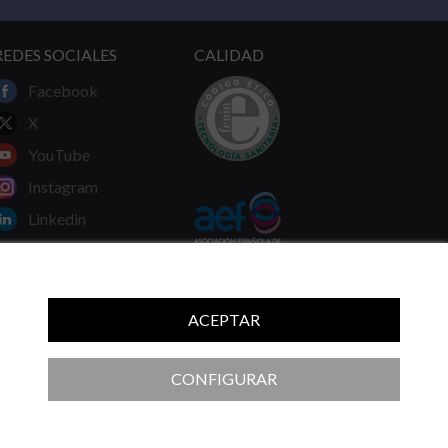
REDES SOCIALES
CALIDAD
Facebook
X
YouTube
Instagram
Linkedin
ACEPTAR
 ni las recomendaciones de su médico.
CONFIGURAR
Diseño y desarrollo Sector04