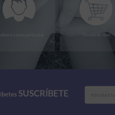
labora como particular
Tienda on-line
SUSCRÍBETE
@betes