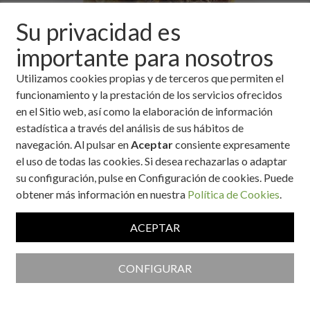
Su privacidad es
importante para nosotros
Utilizamos cookies propias y de terceros que permiten el
funcionamiento y la prestación de los servicios ofrecidos
en el Sitio web, así como la elaboración de información
estadística a través del análisis de sus hábitos de
Ingredientes
navegación. Al pulsar en
Aceptar
consiente expresamente
el uso de todas las cookies. Si desea rechazarlas o adaptar
2 berenjenas medianas.
su configuración, pulse en Configuración de cookies. Puede
250 gramos de bacalao desalado.
obtener más información en nuestra
Política de Cookies
.
50 gramos de cebolla.
2 dientes de ajo medianos, pelados y partidos a lo largo por la
ACEPTAR
mitad.
1/4 de cucharadita de pimienta blanca molida.
1 cucharadita de perejil picado.
CONFIGURAR
2 cucharadas de tomate frito.
Medio vasito de vermut blanco.