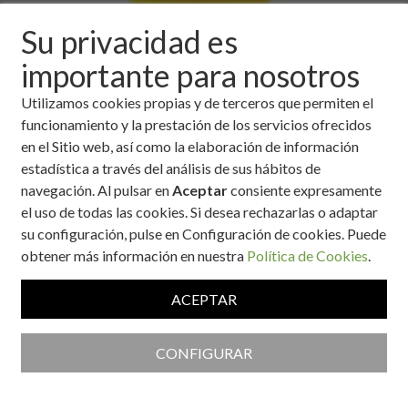
Su privacidad es
importante para nosotros
Utilizamos cookies propias y de terceros que permiten el
funcionamiento y la prestación de los servicios ofrecidos
Ingredientes
en el Sitio web, así como la elaboración de información
estadística a través del análisis de sus hábitos de
1 kilo de manzana verde.
navegación. Al pulsar en
Aceptar
consiente expresamente
250 gramos de piña natural.
el uso de todas las cookies. Si desea rechazarlas o adaptar
250 gramos de zanahoria.
su configuración, pulse en Configuración de cookies. Puede
1 limón.
obtener más información en nuestra
Política de Cookies
.
ACEPTAR
Ración:
4 Personas
Tiempo:
De 5 a 10 minutos
CONFIGURAR
Dificultad:
Fácil