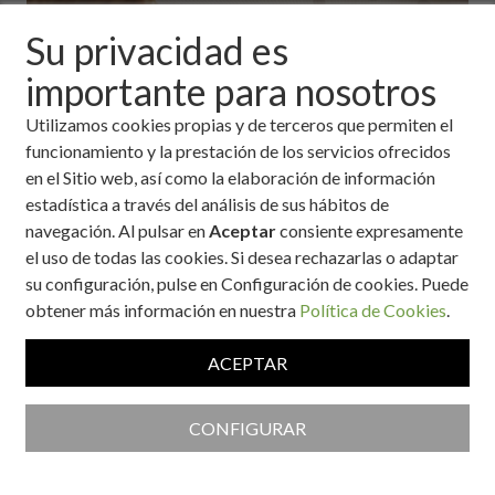
Su privacidad es
importante para nosotros
Ingredientes
Utilizamos cookies propias y de terceros que permiten el
funcionamiento y la prestación de los servicios ofrecidos
2 caquis maduros
en el Sitio web, así como la elaboración de información
3 huevos
estadística a través del análisis de sus hábitos de
60g eritritol u otro endulzante
navegación. Al pulsar en
Aceptar
consiente expresamente
100 ml de aceite de oliva
el uso de todas las cookies. Si desea rechazarlas o adaptar
200g de harina de arroz
su configuración, pulse en Configuración de cookies. Puede
1 sobre de levadura
obtener más información en nuestra
Política de Cookies
.
1 cucharita de canela
Ralladura de limón o naranha
ACEPTAR
CONFIGURAR
Ración:
4 Personas
Tiempo:
De 50 minutos a 1 hora