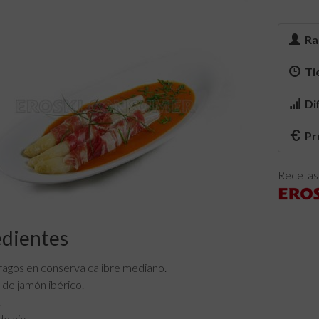
Ra
Ti
Di
Pr
Recetas 
edientes
ragos en conserva calibre mediano.
 de jamón ibérico.
.
de ajo.