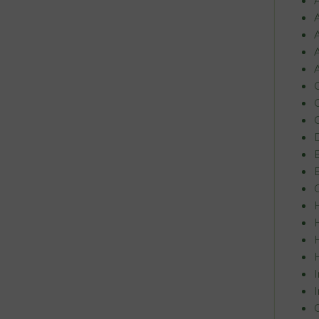
A
A
A
A
C
C
C
D
E
E
G
H
H
H
H
I
I