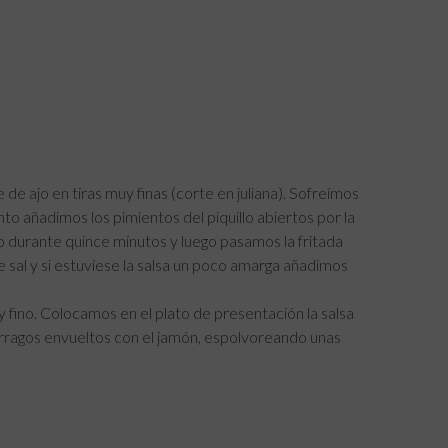
e de ajo en tiras muy finas (corte en juliana). Sofreímos
to añadimos los pimientos del piquillo abiertos por la
o durante quince minutos y luego pasamos la fritada
e sal y si estuviese la salsa un poco amarga añadimos
ino. Colocamos en el plato de presentación la salsa
rragos envueltos con el jamón, espolvoreando unas