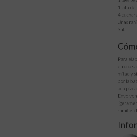
1 lata de
4 cuchara
Unas rani
Sal.
Cómo
Para elab
en una sa
mitad y s
por la ba
una pizca
Envolvemo
ligeramen
ramitas d
Infor