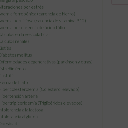
lteraciones por estrés
nemia ferropénica (carencia de hierro)
nemia perniciosa (carencia de vitamina B12)
nemia por carencia de ácido fólico
álculos en la vesícula biliar
álculos renales
istitis
iabetes mellitus
nfermedades degenerativas (parkinson y otras)
streñimiento
astritis
ernia de hiato
ipercolesterolemia (Colesterol elevado)
ipertensión arterial
ipertrigliceridemia (Triglicéridos elevados)
ntolerancia a la lactosa
ntolerancia al gluten
Obesidad