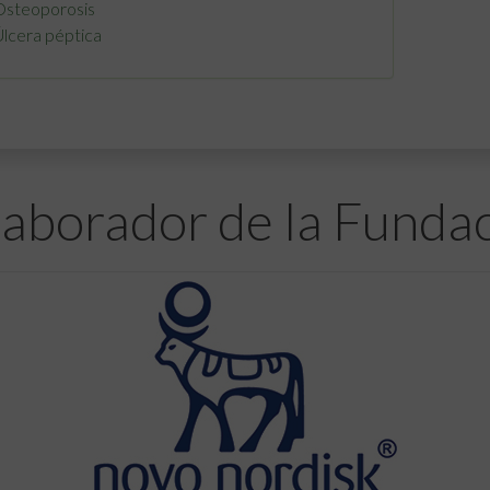
Osteoporosis
lcera péptica
aborador de la Funda