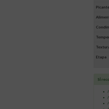
Picant
Alimen
Condi
Tempera
Textura
Etapa
SÍ re
A
A
A
A