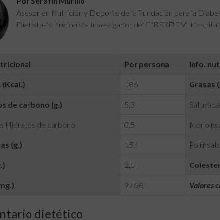
Por Serafín Murillo
Asesor en Nutrición y Deporte de la Fundación para la Diab
Dietista-Nutricionista Investigador del CIBERDEM. Hospital 
utricional
Por persona
Info. nut
 (Kcal.)
186
Grasas (
s de carbono (g.)
5,3
Saturadas
s Hidratos de carbono
0,5
Monoinsa
as (g.)
15,4
Poliinsatu
.)
2,5
Colester
mg.)
976,8
Valores c
tario dietético