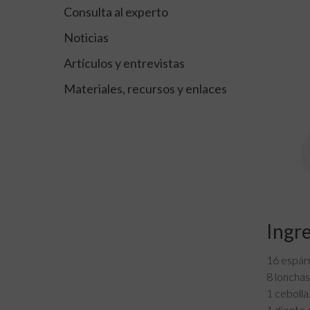
Consulta al experto
Noticias
Artículos y entrevistas
Materiales, recursos y enlaces
Ingr
16 espár
8 lonchas
1 cebolla
1 diente 