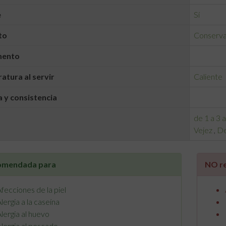
e
Sí
to
Conserv
mento
tura al servir
Caliente
 y consistencia
de 1 a 3 
Vejez
,
De
comendada para
NO r
fecciones de la piel
lergia a la caseína
lergia al huevo
lergia al pescado