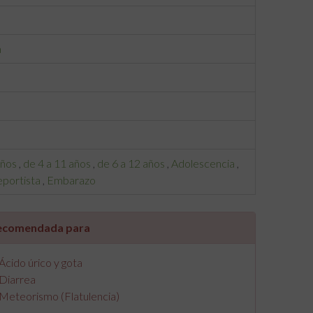
a
años
,
de 4 a 11 años
,
de 6 a 12 años
,
Adolescencia
,
portista
,
Embarazo
ecomendada para
Ácido úrico y gota
Diarrea
Meteorismo (Flatulencia)