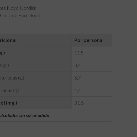
etes Novo Nordisk.
Clínic de Barcelona
ricional
Por persona
g.)
11,5
 (g.)
3,4
turadas (g.)
5,7
radas (g.)
1,4
ol (mg.)
31,6
alculados sin sal añadida