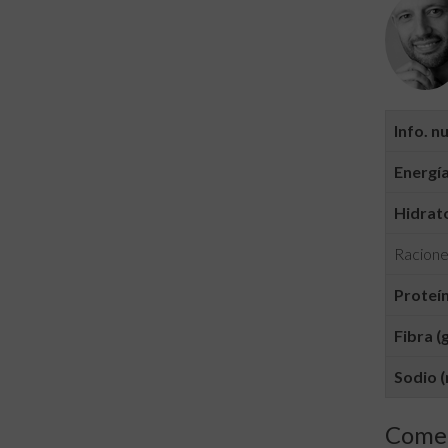
Info. n
Energía
Hidrato
Racione
Proteín
Fibra (g
Sodio (
Comen