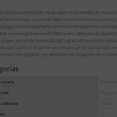
ta deliciosa receta de espárragos se acompaña de una sals
y beneficiosos. Los espárragos son alimentos muy poco cal
rbono
y con un importante contenido en vitaminas y sustanc
lud. Además poseen mucha fibra y una ligera acción diurétic
 origen animal de buena calidad y grasa de excelente calida
ecuado sustituir el jamón serrano por jamón cocido bajo en 
mientos del piquillo, que destacan por su aporte de vitami
gorías
 receta
Entrante
rada
Invierno
 culinaria
Sofrito
lsa
Sí