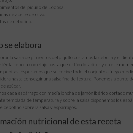
 pimientos del piquillo de Lodosa.
das de aceite de oliva.
tas de cebollino.
 se elabora
orar la salsa de pimientos del piquillo cortamos la cebolla y el dient
rtén la cebolla con el ajo hasta que están doraditos y en ese momen
in pepitas. Esperamos que se cocine todo el conjunto a fuego medi
tidora hasta conseguir una salsa fina de textura. Ponemos a punto d
 de azúcar.
s cada espárrago con media loncha de jamón ibérico cortado muy f
te templada de temperatura y sobre la salsa disponemos los espá
e cebollino sobre la salsa y espárragos.
mación nutricional de esta receta