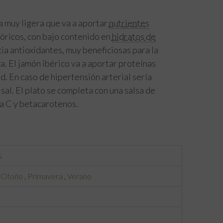
a muy ligera que va a aportar
nutrientes
óricos, con bajo contenido en
hidratos de
ia antioxidantes, muy beneficiosas para la
a. El jamón ibérico va a aportar proteínas
d. En caso de hipertensión arterial sería
sal. El plato se completa con una salsa de
na C y betacarotenos.
s
,
Otoño
,
Primavera
,
Verano