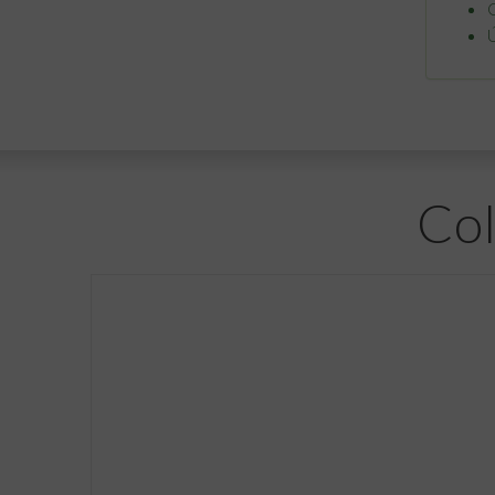
Ú
Col