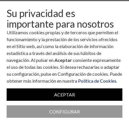
Tipo
Su privacidad es
importante para nosotros
Realizada por
Utilizamos cookies propias y de terceros que permiten el
funcionamiento y la prestación de los servicios ofrecidos
en el Sitio web, así como la elaboración de información
estadística a través del análisis de sus hábitos de
En curso
Próximas
Ya realizadas
navegación. Al pulsar en
Aceptar
consiente expresamente
el uso de todas las cookies. Si desea rechazarlas o adaptar
su configuración, pulse en Configuración de cookies. Puede
Obesidad y salud mental
obtener más información en nuestra
Política de Cookies
.
Si te perdiste por el Día Mundial de la
Obesidad, nuestro directo en Instagram
ACEPTAR
sobre Obesidad y Salud mental, puedes verlo
ahora. Resuelve tus dudas de la mano del Dr.
CONFIGURAR
Cristóbal Morales, experto en endocrinología
y nutrición y la Dra. Marta Isabel Díaz,
especialista en psicología clínica. No olvides