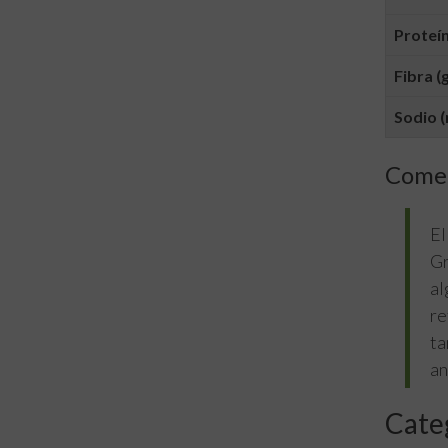
Proteín
Fibra (g
Sodio (
Comen
El
Gr
al
re
ta
an
Cate