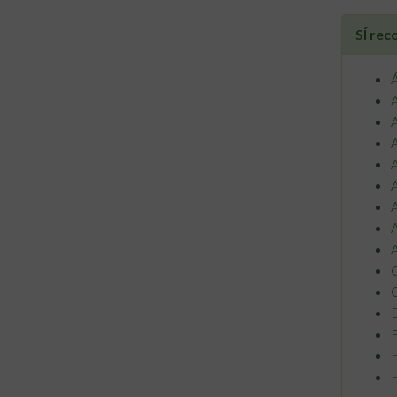
SÍ re
Á
A
A
A
A
A
A
A
A
C
C
D
E
H
H