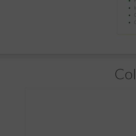
H
I
Col