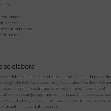
 laurel.
 vino blanco.
de vinagre.
aditas de pimentón
 de harina.
 se elabora
o es adobar el conejo. Para ello, troceamos el conejo limpio y co
no, vinagre, la pimienta, el clavo, orégano y el pimentón durante 8 hora
dobado el conejo, separamos el adobo y lo reservamos para el fina
rtén se fríe el conejo, ligeramente enharinado. Cuando está dorado
nde se ha freído, y con ese mismo aceite se sofríe la cebolla y a c
e (picadito en cuadradito pequeño).