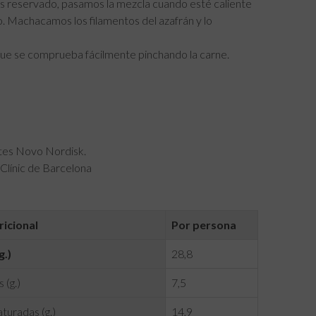
s reservado, pasamos la mezcla cuando esté caliente
o. Machacamos los filamentos del azafrán y lo
 que se comprueba fácilmente pinchando la carne.
etes Novo Nordisk.
Clínic de Barcelona
ricional
Por persona
g.)
28,8
 (g.)
7,5
turadas (g.)
14,9