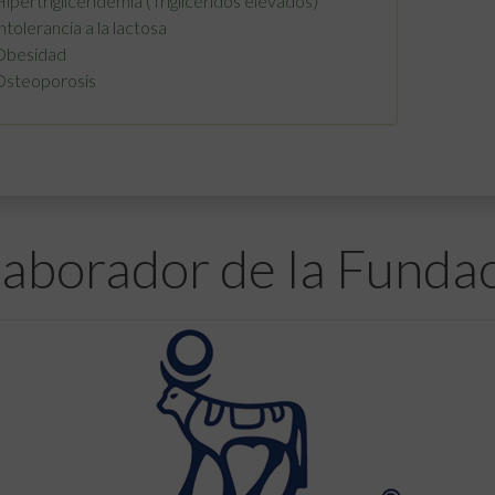
ipertrigliceridemia (Triglicéridos elevados)
ntolerancia a la lactosa
Obesidad
Osteoporosis
aborador de la Funda