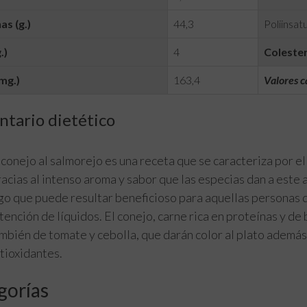
as (g.)
44,3
Poliinsatu
.)
4
Colester
mg.)
163,4
Valores c
tario dietético
 conejo al salmorejo es una receta que se caracteriza por e
acias al intenso aroma y sabor que las especias dan a este a
go que puede resultar beneficioso para aquellas personas 
tención de líquidos. El conejo, carne rica en proteínas y d
mbién de tomate y cebolla, que darán color al plato además
tioxidantes.
gorías