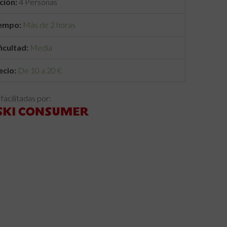
ción:
4 Personas
empo:
Más de 2 horas
ficultad:
Media
ecio:
De 10 a 20 €
facilitadas por: