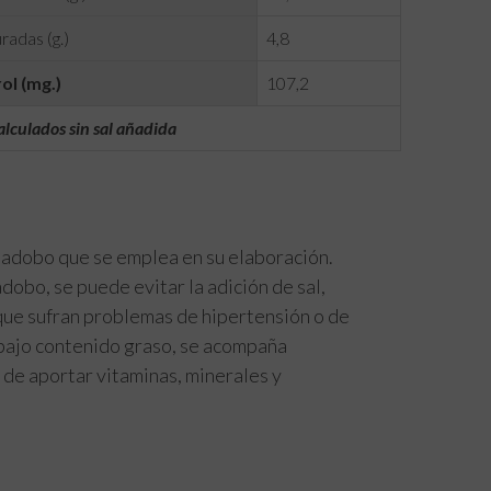
radas (g.)
4,8
ol (mg.)
107,2
alculados sin sal añadida
l adobo que se emplea en su elaboración.
dobo, se puede evitar la adición de sal,
que sufran problemas de hipertensión o de
e bajo contenido graso, se acompaña
 de aportar vitaminas, minerales y