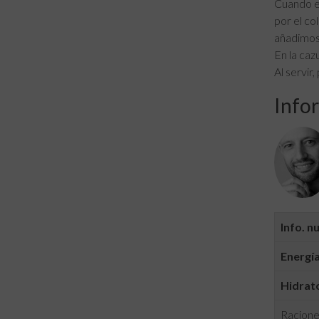
Cuando e
por el co
añadimos
En la caz
Al servir
Infor
Info. n
Energía
Hidrato
Racione