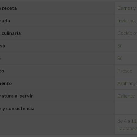
 receta
Carnes y
rada
Invierno
 culinaria
Cocido o
lsa
Sí
e
Sí
to
Fresco
mento
Azafrán
,
tura al servir
Caliente
 y consistencia
de 4 a 11
Lactanci