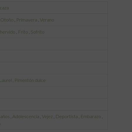
 caza
,
Otoño
,
Primavera
,
Verano
 hervido
,
Frito
,
Sofrito
Laurel
,
Pimentón dulce
 años
,
Adolescencia
,
Vejez
,
Deportista
,
Embarazo
,
a