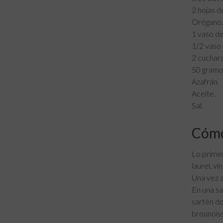
2 hojas de
Orégano.
1 vaso de
1/2 vaso 
2 cuchar
50 gramos
Azafrán.
Aceite.
Sal.
Cómo
Lo primer
laurel, vi
Una vez a
En una sa
sartén do
brounoiss