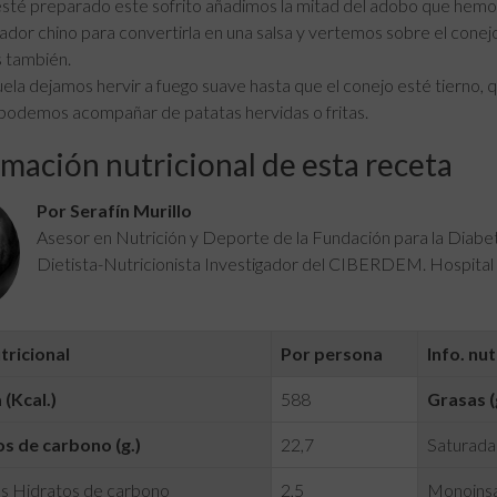
sté preparado este sofrito añadimos la mitad del adobo que hemo
lador chino para convertirla en una salsa y vertemos sobre el conej
 también.
uela dejamos hervir a fuego suave hasta que el conejo esté tierno,
, podemos acompañar de patatas hervidas o fritas.
mación nutricional de esta receta
Por Serafín Murillo
Asesor en Nutrición y Deporte de la Fundación para la Diab
Dietista-Nutricionista Investigador del CIBERDEM. Hospital 
utricional
Por persona
Info. nut
 (Kcal.)
588
Grasas (
s de carbono (g.)
22,7
Saturadas
s Hidratos de carbono
2,5
Monoinsa