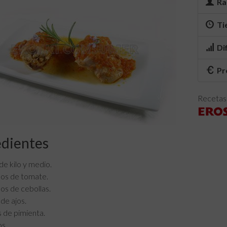
Ra
Ti
Di
Pr
Recetas 
edientes
de kilo y medio.
os de tomate.
os de cebollas.
de ajos.
 de pimienta.
os.