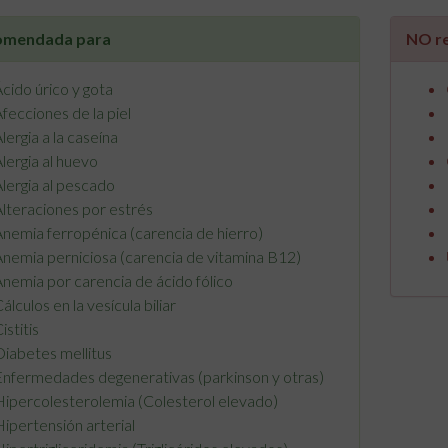
comendada para
NO r
cido úrico y gota
fecciones de la piel
lergia a la caseína
lergia al huevo
lergia al pescado
lteraciones por estrés
nemia ferropénica (carencia de hierro)
nemia perniciosa (carencia de vitamina B12)
nemia por carencia de ácido fólico
álculos en la vesícula biliar
istitis
iabetes mellitus
nfermedades degenerativas (parkinson y otras)
ipercolesterolemia (Colesterol elevado)
ipertensión arterial