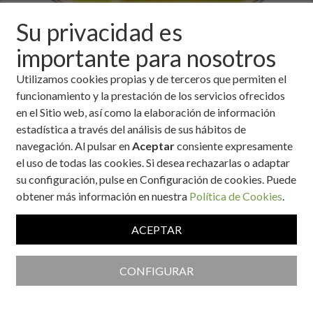
Su privacidad es
importante para nosotros
Utilizamos cookies propias y de terceros que permiten el
funcionamiento y la prestación de los servicios ofrecidos
Ingredientes
en el Sitio web, así como la elaboración de información
estadística a través del análisis de sus hábitos de
400 gramos de rape limpio.
navegación. Al pulsar en
Aceptar
consiente expresamente
50 gramos de cebolla.
el uso de todas las cookies. Si desea rechazarlas o adaptar
50 gramos de pimiento verde.
su configuración, pulse en Configuración de cookies. Puede
2 dientes de ajo.
obtener más información en nuestra
Política de Cookies
.
1 decilitro de aceite de oliva.
1 litro de agua
ACEPTAR
1 limón.
1 tomate maduro
2 patatas grandes
CONFIGURAR
Sal.