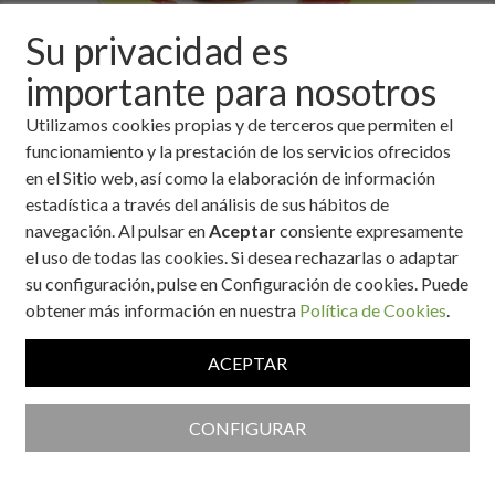
Su privacidad es
importante para nosotros
Utilizamos cookies propias y de terceros que permiten el
funcionamiento y la prestación de los servicios ofrecidos
Ingredientes
en el Sitio web, así como la elaboración de información
estadística a través del análisis de sus hábitos de
500 gramos de carne de ternera picada.
navegación. Al pulsar en
Aceptar
consiente expresamente
50 gramos de cebolla.
el uso de todas las cookies. Si desea rechazarlas o adaptar
1 huevo.
su configuración, pulse en Configuración de cookies. Puede
2 cucharadas de pan rallado.
obtener más información en nuestra
Política de Cookies
.
4 cucharadas de aceite.
Pimienta negra.
ACEPTAR
Sal.
Una cebolla fresca.
Dos pimientos verdes.
CONFIGURAR
Salsa de tomate.