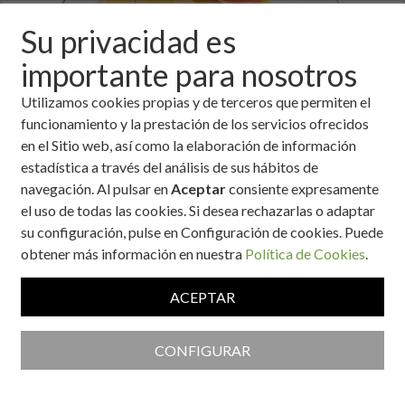
Su privacidad es
importante para nosotros
Utilizamos cookies propias y de terceros que permiten el
funcionamiento y la prestación de los servicios ofrecidos
en el Sitio web, así como la elaboración de información
estadística a través del análisis de sus hábitos de
navegación. Al pulsar en
Aceptar
consiente expresamente
Ingredientes
el uso de todas las cookies. Si desea rechazarlas o adaptar
su configuración, pulse en Configuración de cookies. Puede
750 gramos de lomo de cerdo entero.
obtener más información en nuestra
Política de Cookies
.
2 decilitros de nata líquida.
1/2-1 cuchara pequeña de mostaza de Dijon.
ACEPTAR
4 cucharadas de aceite de oliva.
Sal y pimienta.
CONFIGURAR
Ración:
4 Personas