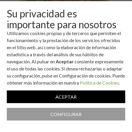
Su privacidad es
importante para nosotros
Utilizamos cookies propias y de terceros que permiten el
funcionamiento y la prestación de los servicios ofrecidos
en el Sitio web, así como la elaboración de información
estadística a través del análisis de sus hábitos de
Ingredientes
navegación. Al pulsar en
Aceptar
consiente expresamente
el uso de todas las cookies. Si desea rechazarlas o adaptar
su configuración, pulse en Configuración de cookies. Puede
100 gramos de arroz (peso en crudo).
obtener más información en nuestra
Política de Cookies
.
300 gramos de judías blancas (peso en crudo).
1 cebolla.
ACEPTAR
1 pimiento verde
2 dientes de ajo.
1 manojo de acelgas.
CONFIGURAR
1 vaso de aceite de oliva de 0'4º.
1 cucharadita de pimentón dulce y sal.