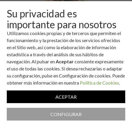
Su privacidad es
importante para nosotros
Utilizamos cookies propias y de terceros que permiten el
funcionamiento y la prestación de los servicios ofrecidos
en el Sitio web, así como la elaboración de información
estadística a través del análisis de sus hábitos de
navegación. Al pulsar en
Aceptar
consiente expresamente
el uso de todas las cookies. Si desea rechazarlas o adaptar
Ingredientes
su configuración, pulse en Configuración de cookies. Puede
obtener más información en nuestra
Política de Cookies
.
1 manojo de espárragos trigueros.
100 g de espárragos blancos en conserva.
ACEPTAR
100 g de patata.
50 g de cebolla.
CONFIGURAR
¼ litro de leche semidesnatada.
¼ litro de nata líquida para montar.
8 cucharadas de aceite de oliva.