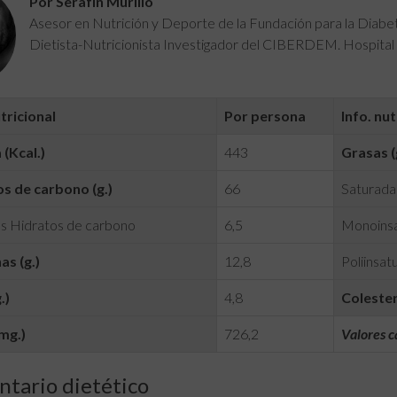
Por Serafín Murillo
Asesor en Nutrición y Deporte de la Fundación para la Diab
Dietista-Nutricionista Investigador del CIBERDEM. Hospital 
utricional
Por persona
Info. nut
 (Kcal.)
443
Grasas (
s de carbono (g.)
66
Saturadas
s Hidratos de carbono
6,5
Monoinsa
as (g.)
12,8
Poliinsatu
.)
4,8
Colester
mg.)
726,2
Valores c
tario dietético