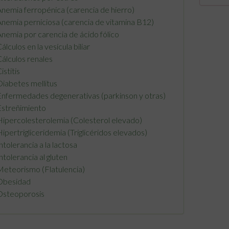
nemia ferropénica (carencia de hierro)
nemia perniciosa (carencia de vitamina B12)
nemia por carencia de ácido fólico
álculos en la vesícula biliar
álculos renales
istitis
iabetes mellitus
nfermedades degenerativas (parkinson y otras)
streñimiento
ipercolesterolemia (Colesterol elevado)
ipertrigliceridemia (Triglicéridos elevados)
ntolerancia a la lactosa
ntolerancia al gluten
eteorismo (Flatulencia)
Obesidad
Osteoporosis