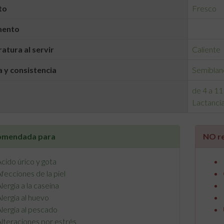
to
Fresco
mento
tura al servir
Caliente
 y consistencia
Semiblan
de 4 a 11
Lactanci
comendada para
NO r
cido úrico y gota
fecciones de la piel
lergia a la caseína
lergia al huevo
lergia al pescado
lteraciones por estrés