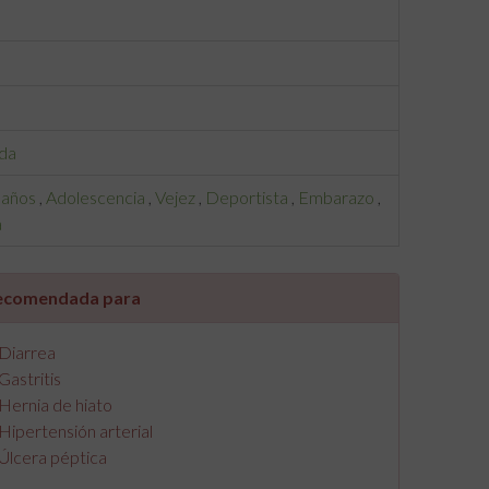
da
 años
,
Adolescencia
,
Vejez
,
Deportista
,
Embarazo
,
a
ecomendada para
Diarrea
Gastritis
Hernia de hiato
Hipertensión arterial
Úlcera péptica