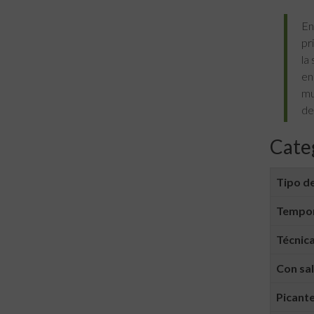
En
pr
la
en
mu
de
Cate
Tipo de
Tempo
Técnica
Con sa
Picant