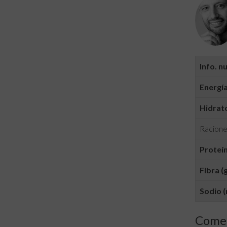
Info. n
Energía
Hidrato
Racione
Proteín
Fibra (g
Sodio (
Comen