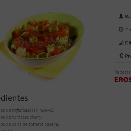
Ra
Ti
Di
Pr
Recetas 
edientes
mos de
tagliateles
(sin huevo).
os de tomates
cherry
.
os de salsa de tomate casera.
 de ajo.