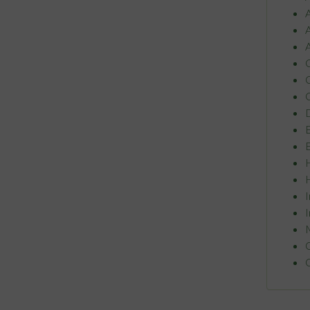
A
A
A
C
C
C
D
E
E
H
H
I
I
M