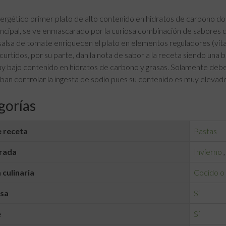
ergético primer plato de alto contenido en hidratos de carbono don
incipal, se ve enmascarado por la curiosa combinación de sabores d
 salsa de tomate enriquecen el plato en elementos reguladores (vitam
curtidos, por su parte, dan la nota de sabor a la receta siendo una
y bajo contenido en hidratos de carbono y grasas. Solamente debe
ban controlar la ingesta de sodio pues su contenido es muy elevado
gorías
 receta
Pastas
rada
Invierno
 culinaria
Cocido o
lsa
Sí
e
Sí