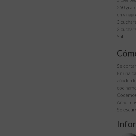
250 gramo
en vinagr
3 cuchara
2 cuchar
Sal.
Cómo
Se corta
En una ca
añaden lo
cocinamos
Cocemos d
Añadimos 
Se escurr
Infor