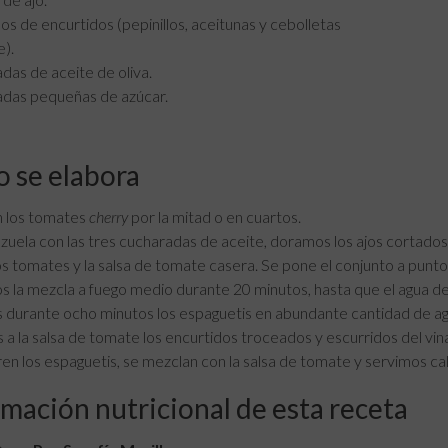
s de encurtidos (pepinillos, aceitunas y cebolletas
e).
das de aceite de oliva.
adas pequeñas de azúcar.
 se elabora
n los tomates
cherry
por la mitad o en cuartos.
zuela con las tres cucharadas de aceite, doramos los ajos cortado
s tomates y la salsa de tomate casera. Se pone el conjunto a punto
 la mezcla a fuego medio durante 20 minutos, hasta que el agua d
urante ocho minutos los espaguetis en abundante cantidad de agua
a la salsa de tomate los encurtidos troceados y escurridos del vina
en los espaguetis, se mezclan con la salsa de tomate y servimos cal
mación nutricional de esta receta