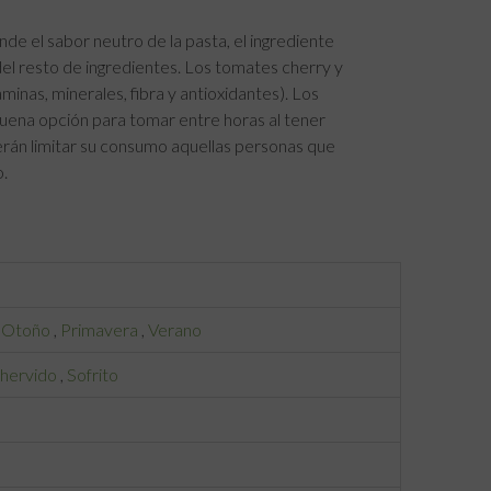
de el sabor neutro de la pasta, el ingrediente
el resto de ingredientes. Los tomates cherry y
inas, minerales, fibra y antioxidantes). Los
 buena opción para tomar entre horas al tener
rán limitar su consumo aquellas personas que
.
,
Otoño
,
Primavera
,
Verano
 hervido
,
Sofrito