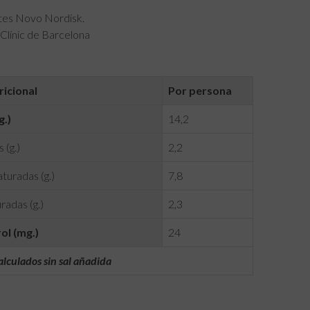
etes Novo Nordisk.
Clínic de Barcelona
ricional
Por persona
g.)
14,2
 (g.)
2,2
turadas (g.)
7,8
radas (g.)
2,3
ol (mg.)
24
alculados sin sal añadida