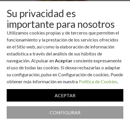
Su privacidad es
importante para nosotros
Utilizamos cookies propias y de terceros que permiten el
funcionamiento y la prestación de los servicios ofrecidos
en el Sitio web, así como la elaboración de información
estadística a través del análisis de sus hábitos de
Ingredientes
navegación. Al pulsar en
Aceptar
consiente expresamente
el uso de todas las cookies. Si desea rechazarlas o adaptar
4 entrecotes de ternera (125 g netos por persona).
su configuración, pulse en Configuración de cookies. Puede
4 patatas (400 g).
obtener más información en nuestra
Política de Cookies
.
2 cucharadas de salsa inglesa.
6 cucharadas de aceite de oliva.
ACEPTAR
1 vaso de vino blanco.
Sal.
Pimientas variadas.
CONFIGURAR