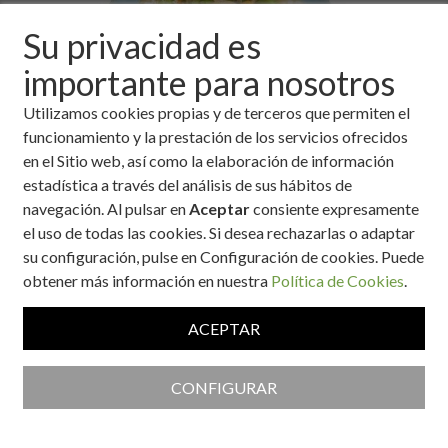
Su privacidad es
importante para nosotros
Utilizamos cookies propias y de terceros que permiten el
funcionamiento y la prestación de los servicios ofrecidos
en el Sitio web, así como la elaboración de información
estadística a través del análisis de sus hábitos de
Ingredientes
navegación. Al pulsar en
Aceptar
consiente expresamente
el uso de todas las cookies. Si desea rechazarlas o adaptar
(Existe macedonia de verduras preparada en conserva)
su configuración, pulse en Configuración de cookies. Puede
2 patatas.
obtener más información en nuestra
Política de Cookies
.
100 gramos de guisantes.
100 gramos de zanahorias.
ACEPTAR
100 gramos de judías verdes.
1 diente de ajo.
1 cucharada de harina.
CONFIGURAR
2 ramilletes de perejil.
¼ litro de agua de cocción de las judías verdes.