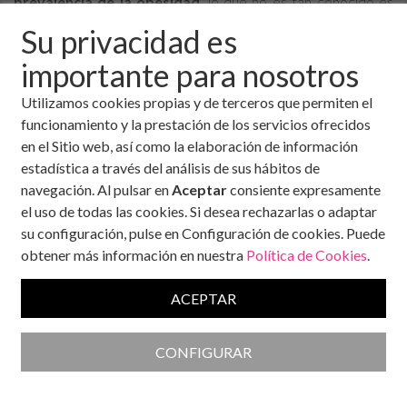
prevalencia
de la obesidad
, lo que no es tan conocido es
que esta
prevalencia
se ha disparado en los últimos 20
Su privacidad es
años
. Además, este incremento continúa acelerándose,
importante para nosotros
dando como resultado una epidemia sin precedentes que
desafortunadamente no muestra signos de moderarse en el
Utilizamos cookies propias y de terceros que permiten el
corto plazo.
funcionamiento y la prestación de los servicios ofrecidos
en el Sitio web, así como la elaboración de información
¿Cuáles son las comorbilidades más
estadística a través del análisis de sus hábitos de
frecuentes en la obesidad?"
navegación. Al pulsar en
Aceptar
consiente expresamente
el uso de todas las cookies. Si desea rechazarlas o adaptar
su configuración, pulse en Configuración de cookies. Puede
Como
obtener más información en nuestra
Política de Cookies
.
consecuencia,
también
ACEPTAR
siguen
aumentando
con la misma
CONFIGURAR
rapidez los
problemas y trastornos comórbidos que lleva asociados la