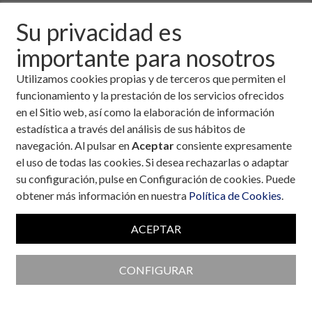
Su privacidad es
Informes de auditoría
importante para nosotros
Utilizamos cookies propias y de terceros que permiten el
funcionamiento y la prestación de los servicios ofrecidos
en el Sitio web, así como la elaboración de información
Transparencia
estadística a través del análisis de sus hábitos de
navegación. Al pulsar en
Aceptar
consiente expresamente
el uso de todas las cookies. Si desea rechazarlas o adaptar
su configuración, pulse en Configuración de cookies. Puede
Memorias de actividad
obtener más información en nuestra
Política de Cookies
.
ACEPTAR
CONFIGURAR
Decálogo de buenas prácticas y
buen gobierno