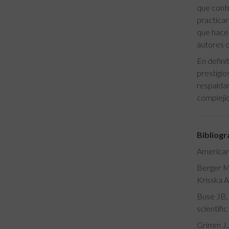
que contr
practicar
que hacer
autores c
En defini
prestigio
respaldan
complejid
Bibliogr
American 
Berger M.
Krisska A
Buse JB, 
scientifi
Grimm JJ,