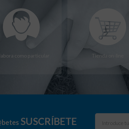
labora como particular
Tienda on-line
SUSCRÍBETE
@betes