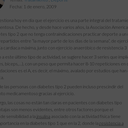
Fecha:
1 de enero, 2009
stiona hoy en día que el ejercicio es una parte integral del tratamien
ntosa. De hecho, y desde hace varios años, la Asociación Ameri
tes tipo 2 que no tenga contraindicaciones practicar deporte a un 
epartidos entre “la mayor parte de los días de la semana”, de ejerc
a cardiaca máxima, junto con ejercicio anaeróbico de resistencia 3
a este último tipo de actividad, se sugiere hacer 3 series que impl
s, bíceps,…), con un peso que permita hacer 8-10 repeticiones en c
ciones es el A, es decir, el máximo, avalado por estudios que han 
ca.
 las personas con diabetes tipo 2 pueden incluso prescindir del
to medicamentoso gracias al ejercicio.
go, las cosas no están tan claras en pacientes con diabetes tipo
ntajas son menos evidentes, entre otros factores porque el
e sensibilidad a la
insulina
asociado con la actividad física tiene
ortancia en la diabetes tipo 1 que en la 2, donde la
resistencia a