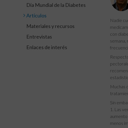
Día Mundial de la Diabetes
Artículos
Nadie cue
Materiales y recursos
medicame
con diabe
Entrevistas
semana, r
Enlaces de interés
frecuenci
Respecto 
pectorale
recomenda
estadísti
Muchas de
tratamien
Sin embar
1. Las ve
aumento d
menos imp