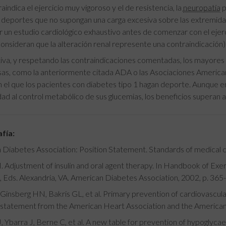
aindica el ejercicio muy vigoroso y el de resistencia, la
neuropatía
p
 deportes que no supongan una carga excesiva sobre las extremidad
 un estudio cardiológico exhaustivo antes de comenzar con el ejerc
onsideran que la alteración renal represente una contraindicación)
tiva, y respetando las contraindicaciones comentadas, los mayores
sas, como la anteriormente citada ADA o las Asociaciones America
 el que los pacientes con diabetes tipo 1 hagan deporte. Aunque 
ad al control metabólico de sus glucemias, los beneficios superan a 
afía:
Diabetes Association: Position Statement. Standards of medical c
 Adjustment of insulin and oral agent therapy. In Handbook of Exer
, Eds. Alexandria, VA. American Diabetes Association, 2002, p. 365
Ginsberg HN, Bakris GL, et al. Primary prevention of cardiovascular
c statement from the American Heart Association and the American
 Ybarra J, Berne C, et al. A new table for prevention of hypoglycaemi