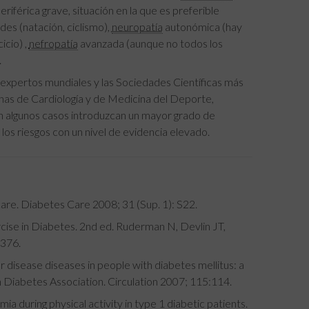
eriférica grave, situación en la que es preferible
es (natación, ciclismo),
neuropatía
autonómica (hay
icio) ,
nefropatía
avanzada (aunque no todos los
.
 expertos mundiales y las Sociedades Científicas más
nas de Cardiología y de Medicina del Deporte,
en algunos casos introduzcan un mayor grado de
los riesgos con un nivel de evidencia elevado.
are. Diabetes Care 2008; 31 (Sup. 1): S22.
cise in Diabetes. 2nd ed. Ruderman N, Devlin JT,
-376.
 disease diseases in people with diabetes mellitus: a
 Diabetes Association. Circulation 2007; 115:114.
a during physical activity in type 1 diabetic patients.