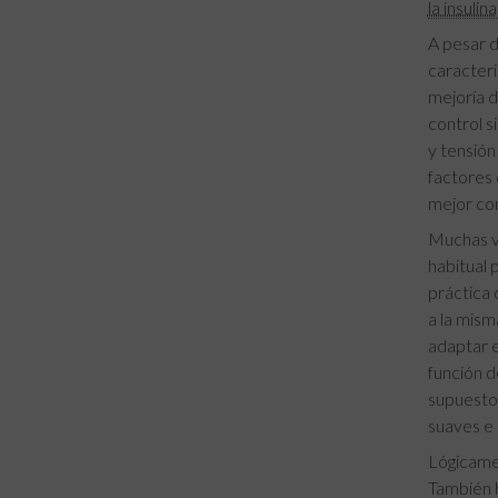
la insulina
A pesar d
caracteri
mejoría d
control s
y tensión
factores 
mejor con
Muchas ve
habitual 
práctica 
a la mism
adaptar e
función d
supuesto,
suaves e 
Lógicamen
También h