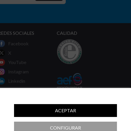
REDES SOCIALES
CALIDAD
Facebook
X
YouTube
Instagram
Linkedin
ACEPTAR
 ni las recomendaciones de su médico.
CONFIGURAR