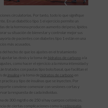
ciones circulatorias. Por tanto, todo lo que signifique
te. En un diabético tipo 1 el ejercicio permite un
das de la hormona producen aumento del peso, lípidos
rar su situación de bienestar y controlar mejor sus
mayoría de pacientes con diabetes tipo 1 están en una
ficios más acusados.
 del hecho de que los ajustes en el tratamiento
 ajustar las dosis y la toma de
hidratos de carbono
a la
ajustes, como hacer el ejercicio a la misma intensidad y
n tratados con pautas tipo bolo/basal, que facilitan el
is de
insulina
y la toma de
hidratos de carbono
en
 practica y tipo de insulinas que se inyecten. Por
 deporte conviene comenzar con sesiones cortas y
var la respuesta de cada individuo.
a de 300 mg/dl o de 250 si hay cuerpos cetónicos.
ncia de ciertas complicaciones como la
retinopatía
,