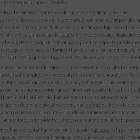
desempeña un papel primordial.
e lo anterior, no podemos olvidar que las complicaciones que
zan a la diabetes, tanto a la 1 como a la 2, son producidas por altera
e la situación cardiovascular va a suponer una ventaja para el pacien
imilar con dosis más bajas de
insulina
(no olvidemos que dosis eleva
 arterial), de modo que la persona que practica deporte puede mejo
de riesgo cardiovascular. También hay que tener en cuenta que la 
dición física, lo que facilita que el ejercicio sea vigoroso y los bene
ces el no recomendar ejercicio a las personas con diabetes deriva
pueden ser complejos y a veces el propio médico encuentra difícil el
de deporte. Aunque es verdad que hay estrategias que facilitan los 
a hora, no podemos olvidar que la inmensa mayoría de los tipo 1 está
l tratamiento al ejercicio. Existen algoritmos para modificar las dos
el tipo de deporte, duración e intensidad del mismo, hora a la que se
 cada paciente es diferente y cuando se comienza a practicar un
ir aumentando intensidad y duración de manera paulatina tras obser
te, hay que evitar hacer ejercicio cuando la
glucosa
está por encim
ay que respetar las contraindicaciones que se derivan de la prese