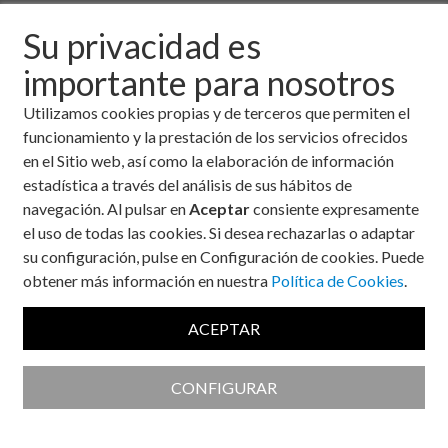
Hoy nos ha escrito Zaira, una chica de 22 años con diabetes
Su privacidad es
tipo 1 y transtornos alimentarios. Compartimos con vosotros
su testimonio porque creemos que es muy necesaria una
importante para nosotros
mayor concienciación sobre este tema por parte de
profesionales, personas con diabetes y su entorno más
Utilizamos cookies propias y de terceros que permiten el
cercano.
funcionamiento y la prestación de los servicios ofrecidos
en el Sitio web, así como la elaboración de información
Navegando por Internet Zaira ha dado con el artículo que
estadística a través del análisis de sus hábitos de
publicamos hace ya un tiempo sobre
diabetes y trastornos
navegación. Al pulsar en
Aceptar
consiente expresamente
alimentarios
, escrito por Elsa Espinosa, psicóloga de la
el uso de todas las cookies. Si desea rechazarlas o adaptar
Asociación para la Diabetes de Tenerife. Tras leerlo se ha
su configuración, pulse en Configuración de cookies. Puede
decidido a escribirnos, para contarnos la difícil situación que
obtener más información en nuestra
Política de Cookies
.
está viviendo y con ello, a ser posible, evitar que otros
adolescentes pasen por lo mismo que ella...
ACEPTAR
GRACIAS Zaira. Puedes
contactar aquí con nosotros
si lo
necesitas, o bien con el psicólogo Iñaki Lorente, Asesor en el
CONFIGURAR
área de Psicología de la Fundación para la Diabetes, a través
del
Canal Consulta al Experto de nuestra web
. Un fuerte
abrazo.