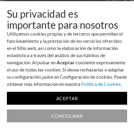
Su privacidad es
importante para nosotros
Utilizamos cookies propias y de terceros que permiten el
funcionamiento y la prestación de los servicios ofrecidos
en el Sitio web, así como la elaboración de información
estadística a través del análisis de sus hábitos de
navegación. Al pulsar en
Aceptar
consiente expresamente
el uso de todas las cookies. Si desea rechazarlas o adaptar
su configuración, pulse en Configuración de cookies. Puede
obtener más información en nuestra
Política de Cookies
.
Cuando emprendemos un reto como el del Camino de
Santiago y nos planteamos preparar “la mochila” hay que
ACEPTAR
tener previsto un botiquín, no solo por los posibles traspiés
que podamos dar durante el camino, sino por tener también
CONFIGURAR
cubiertas todas nuestras necesidades en lo que a diabetes se
refiere.