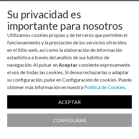
resumen del Documento técnico “Manejo en urgencias del
COVID-19”, elaborado por diversas sociedades médicas y de
Su privacidad es
enfermería en coordinación con el Ministerio de Sanidad, con
importante para nosotros
el objetivo de establecer protocolos comunes en la lucha
contra el COVID-19 en los servicios hospitalarios de
Utilizamos cookies propias y de terceros que permiten el
urgencias.
funcionamiento y la prestación de los servicios ofrecidos
en el Sitio web, así como la elaboración de información
estadística a través del análisis de sus hábitos de
Admisión y triaje
navegación. Al pulsar en
Aceptar
consiente expresamente
el uso de todas las cookies. Si desea rechazarlas o adaptar
su configuración, pulse en Configuración de cookies. Puede
Las técnicas habituales de triaje en urgencias
obtener más información en nuestra
Política de Cookies
.
hospitalarias suponen un riesgo de contagio en el caso
de COVID-19. Por ello, se ha optado por desdoblar el
ACEPTAR
triaje en 2 circuitos: un
circuito general
para pacientes
sin síntomas respiratorios y un
circuito de aislamiento
CONFIGURAR
para pacientes con sintomatología respiratoria (al cual
accederán sin acompañantes y con mascarilla). Desde
admisión se enviará a los pacientes a un circuito u otro