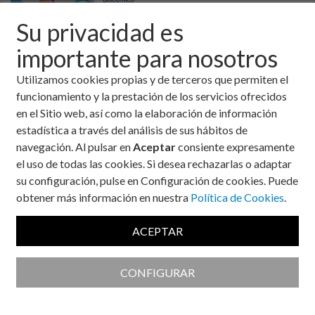
Su privacidad es
importante para nosotros
En el tratamiento de la diabetes la alimentación juega un papel
Utilizamos cookies propias y de terceros que permiten el
especialmente importante. Tiene el mismo peso que la
funcionamiento y la prestación de los servicios ofrecidos
actividad física y la medicación, pero a diferencia de las dos
en el Sitio web, así como la elaboración de información
anteriores para llevar a cabo una alimentación adecuada
estadística a través del análisis de sus hábitos de
debemos dedicar un aprendizaje más exhaustivo para saber
navegación. Al pulsar en
Aceptar
consiente expresamente
que alimentos y en qué cantidades son los más adecuados
el uso de todas las cookies. Si desea rechazarlas o adaptar
para el manejo de nuestra enfermedad.
su configuración, pulse en Configuración de cookies. Puede
En primer lugar, durante la charla se planteó que las personas
obtener más información en nuestra
Política de Cookies
.
con diabetes deben aprender acerca de alimentación
visitando al dietista-Nutricionista, leyendo libros y visitando
ACEPTAR
páginas web de información fiable tales como la de la
fundación para la diabetes. Particularmente para las personas
que sufren diabetes tipo 1 y especialmente las que
CONFIGURAR
utilizan
insulina
antes de las comidas, deben tener muy en
cuenta las raciones de
hidratos de carbono
que consumen en