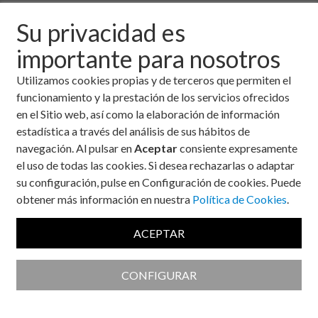
azúcar fue para utilizarlo como conservante, aromatizante,
endulzante y para uso médico-curativo en pócimas y
Su privacidad es
medicinas.
importante para nosotros
Se
Utilizamos cookies propias y de terceros que permiten el
piensa
funcionamiento y la prestación de los servicios ofrecidos
que
en el Sitio web, así como la elaboración de información
fue
estadística a través del análisis de sus hábitos de
navegación. Al pulsar en
Aceptar
consiente expresamente
el uso de todas las cookies. Si desea rechazarlas o adaptar
su configuración, pulse en Configuración de cookies. Puede
obtener más información en nuestra
Política de Cookies
.
descubierta en Nueva Guinea donde ya tenían caña de azúcar
y se extendió posteriormente a la India, China y todo el
ACEPTAR
mediterráneo. Y es a partir del siglo XVII cuando se comienza
a extraer también de la remolacha. Conforme se fue
extendiendo su producción a nivel mundial y al bajar su precio
CONFIGURAR
aumentó considerablemente su consumo.
Actualmente ya la conocemos todos y sabemos que aporta