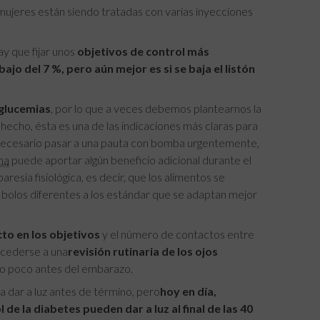
as mujeres están siendo tratadas con varias inyecciones
 que fijar unos
objetivos de control más
o del 7 %, pero aún mejor es si se baja el listón
glucemias
, por lo que a veces debemos plantearnos la
 hecho, ésta es una de las indicaciones más claras para
necesario pasar a una pauta con bomba urgentemente,
ina
puede aportar algún beneficio adicional durante el
esia fisiológica, es decir, que los alimentos se
bolos diferentes a los estándar que se adaptan mejor
to en los objetivos
y el número de contactos entre
ocederse a una
revisión rutinaria de los ojos
ogo poco antes del embarazo.
 dar a luz antes de término, pero
hoy en día,
e la diabetes pueden dar a luz al final de las 40