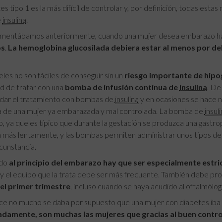
es tipo 1 es la más difícil de controlar y, por definición, todas est
e
insulina
.
entábamos anteriormente, cuando una mujer desea embarazo hay
os
.
La hemoglobina glucosilada debiera estar al menos por debaj
eles no son fáciles de conseguir sin un
riesgo importante de hipo
ad de tratar con una
bomba de infusión continua de
insulina
. De
ar el tratamiento con bombas de
insulina
y en ocasiones se hace 
ta de una mujer ya embarazada y mal controlada. La bomba de
insul
 ya que es típico que durante la gestación se produzca una gastropar
más lentamente, y las bombas permiten administrar unos tipos de 
rcunstancia.
odo
al principio del embarazo hay que ser especialmente estric
y el equipo que la trata debe ser más frecuente. También debe pr
el primer trimestre
, incluso cuando se haya acudido al oftalmól
e no mucho se daba por supuesto que una mujer con diabetes iba a
damente, son muchas las mujeres que gracias al buen control d