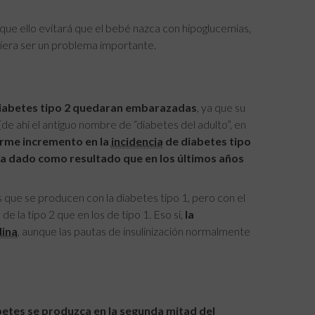
 que ello evitará que el bebé nazca con hipoglucemias,
biera ser un problema importante.
diabetes tipo 2 quedaran embarazadas
, ya que su
e ahí el antiguo nombre de “diabetes del adulto”, en
orme incremento en la
incidencia
de diabetes tipo
 ha dado como resultado que en los últimos años
s que se producen con la diabetes tipo 1, pero con el
e la tipo 2 que en los de tipo 1. Eso sí,
la
lina
, aunque las pautas de insulinización normalmente
betes se produzca en la segunda mitad del