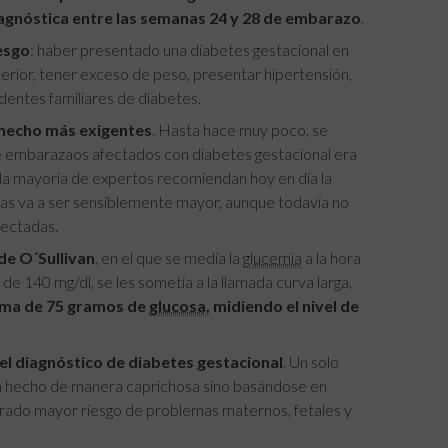
iagnóstica entre las semanas 24 y 28 de embarazo
.
esgo
: haber presentado una diabetes gestacional en
rior, tener exceso de peso, presentar hipertensión,
dentes familiares de diabetes.
 hecho más exigentes
. Hasta hace muy poco, se
e embarazaos afectados con diabetes gestacional era
 la mayoría de expertos recomiendan hoy en día la
adas va a ser sensiblemente mayor, aunque todavía no
fectadas.
de O´Sullivan
, en el que se medía la
glucemia
a la hora
de 140 mg/dl, se les sometía a la llamada curva larga,
toma de 75 gramos de
glucosa
, midiendo el nivel de
 el diagnóstico de diabetes gestacional
. Un solo
 ha hecho de manera caprichosa sino basándose en
ado mayor riesgo de problemas maternos, fetales y