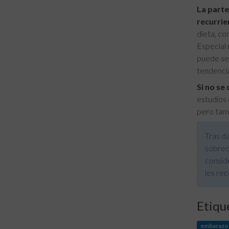
La parte
recurrie
dieta, c
Especial 
puede se
tendencia
Si no se
estudios 
pero tamb
Tras da
sobrec
conside
les re
Etiqu
embarazo