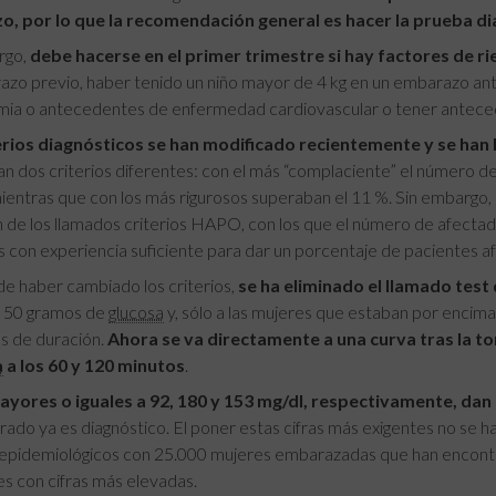
, por lo que la recomendación general es hacer la prueba d
rgo,
debe hacerse en el primer trimestre si hay factores de ri
zo previo, haber tenido un niño mayor de 4 kg en un embarazo ante
emia o antecedentes de enfermedad cardiovascular o tener antece
erios diagnósticos se han modificado recientemente y se han
 dos criterios diferentes: con el más “complaciente” el número d
ientras que con los más rigurosos superaban el 11 %. Sin embargo,
ón de los llamados criterios HAPO, con los que el número de afect
con experiencia suficiente para dar un porcentaje de pacientes a
e haber cambiado los criterios,
se ha eliminado el llamado test 
 50 gramos de
glucosa
y, sólo a las mujeres que estaban por encima 
s de duración.
Ahora se va directamente a una curva tras la 
a
a los 60 y 120 minutos
.
ayores o iguales a 92, 180 y 153 mg/dl, respectivamente, dan
erado ya es diagnóstico. El poner estas cifras más exigentes no se
 epidemiológicos con 25.000 mujeres embarazadas que han encontr
s con cifras más elevadas.