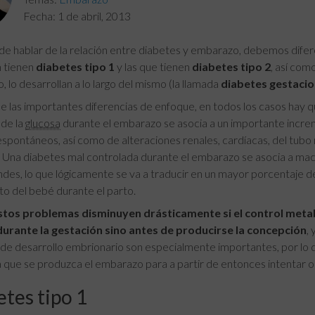
Fecha:
1 de abril, 2013
 de hablar de la relación entre diabetes y embarazo, debemos difer
n tienen
diabetes tipo 1
y las que tienen
diabetes tipo 2
, así com
 lo desarrollan a lo largo del mismo (la llamada
diabetes gestacio
e las importantes diferencias de enfoque, en todos los casos hay q
de la
glucosa
durante el embarazo se asocia a un importante incr
spontáneos, así como de alteraciones renales, cardíacas, del tubo n
. Una diabetes mal controlada durante el embarazo se asocia a macr
ndes, lo que lógicamente se va a traducir en un mayor porcentaje d
to del bebé durante el parto.
tos problemas disminuyen drásticamente si el control meta
durante la gestación sino antes de producirse la concepción
,
de desarrollo embrionario son especialmente importantes, por lo
 que se produzca el embarazo para a partir de entonces intentar op
tes tipo 1