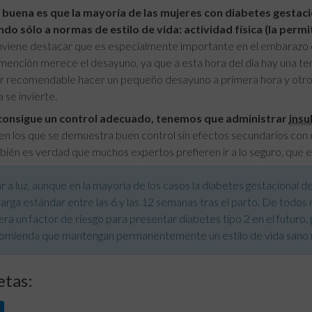
 buena es que la mayoría de las mujeres con diabetes gestaci
ndo sólo a normas de estilo de vida: actividad física (la permi
onviene destacar que es especialmente importante en el embarazo
mención merece el desayuno, ya que a esta hora del día hay una t
r recomendable hacer un pequeño desayuno a primera hora y otro e
 se invierte.
 consigue un control adecuado, tenemos que administrar
insu
en los que se demuestra buen control sin efectos secundarios con d
ién es verdad que muchos expertos prefieren ir a lo seguro, que e
r a luz, aunque en la mayoría de los casos la diabetes gestacional
arga estándar entre las 6 y las 12 semanas tras el parto. De todos
ra un factor de riesgo para presentar diabetes tipo 2 en el futuro, 
comienda que mantengan permanentemente un estilo de vida sano me
etas: