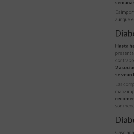
semanas
Es import
aunque en
Diabe
Hasta ha
presentac
contrapos
2 asocia
se vean 
Las compl
matiz imp
recomend
son menos
Diab
Caso apar