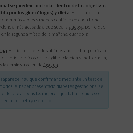
onal se pueden controlar dentro de los objetivos
tida por los ginecólogos) y dieta
. En cuanto a la
 comer más veces y menos cantidad en cada toma.
endencia más acusada a que suba la
glucosa
, por lo que
n la segunda mitad de la mañana, cuando la
lina
. Es cierto que en los últimos años se han publicado
os antidiabéticos orales, glibenclamida y metformina,
s la administración de
insulina
.
 desaparece, hay que confirmarlo mediante un test de
 modos, el haber presentado diabetes gestacional se
por lo que a todas las mujeres que la han tenido se
diante dieta y ejercicio.