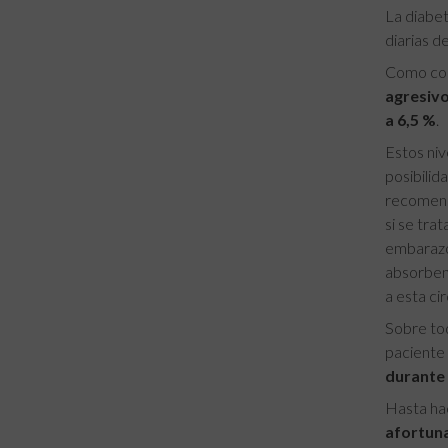
La diabet
diarias d
Como com
agresiv
a 6,5 %
.
Estos niv
posibilid
recomend
si se tra
embarazo,
absorben 
a esta ci
Sobre t
paciente 
durante 
Hasta hac
afortuna