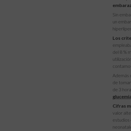
embarazo
Sin emba
un embara
hiperlip
Los crit
empleaban
del 8 % m
utilizaci
contamos 
Además d
de tomar
de 3 hora
glucemi
Cifras m
valor alt
estudios
neonatale