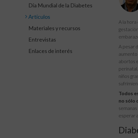
Día Mundial de la Diabetes
Artículos
A la hora
Materiales y recursos
gestació
embarazo,
Entrevistas
A pesar d
Enlaces de interés
aumento 
abortos e
perinatal
niños gra
sufrimien
Todos es
no sólo 
semanas 
esperar a
Diabe