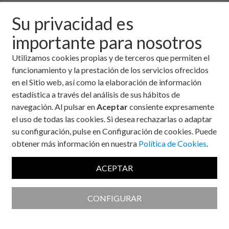
Por: Pilar Herrero Sanz.
Su privacidad es
Abogada
importante para nosotros
Temas:
Entorno legal
Fecha:
1 de julio, 2012
Utilizamos cookies propias y de terceros que permiten el
funcionamiento y la prestación de los servicios ofrecidos
Decreto-ley 16/2012, de 20 de abril, de medidas
urgentes para garantizar la sostenibilidad del Sistema
en el Sitio web, así como la elaboración de información
Nacional de Salud y mejorar la calidad y seguridad de
estadística a través del análisis de sus hábitos de
sus prestaciones, respecto de aquellas personas que
navegación. Al pulsar en
Aceptar
consiente expresamente
utilizan insulina.
el uso de todas las cookies. Si desea rechazarlas o adaptar
Con anterioridad al Real Decreto-ley 16/2012, la financiación
su configuración, pulse en Configuración de cookies. Puede
de los medicamentos se encontraba establecida en la forma
obtener más información en nuestra
Política de Cookies
.
que se indica a continuación:
ACEPTAR
Aportación general
: 40% sobre el precio de venta al
público (en adelante PVP).
Reducida
: 10% sobre el PVP hasta un máximo de 2.64
CONFIGURAR
euros.
Listado de medicamentos que están incluidos en los grupos