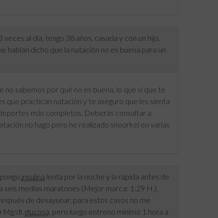
eces al día, tengo 38 años, casada y con un hijo.
me habían dicho que la natación no es buena para un
 no sabemos por qué no es buena, lo que sí que te
que practican natación y te aseguro que les sienta
 deportes más completos. Deberás consultar a
natación no hago pero he realizado snoorkel en varias
e pongo
insulina
lenta por la noche y la rápida antes de
ya seis medias maratones (Mejor marca: 1:29 H.),
 después de desayunar, para estos casos no me
0 Mg/dl.
glucosa
, pero luego entreno mínimo 1 hora a