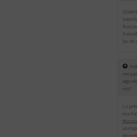
Diatlé
experie
Asociac
trasmit
las de 
Hola
me pasa
algo e
vez!
Lo prim
eso ha
glucos
una hi
hiperg