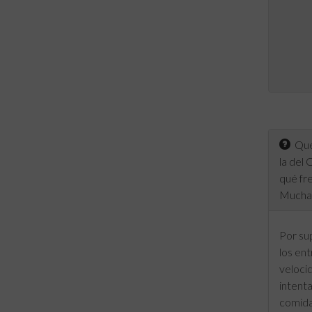
Quer
la del
qué fre
Muchas
Por su
los en
velocid
intenta
comida