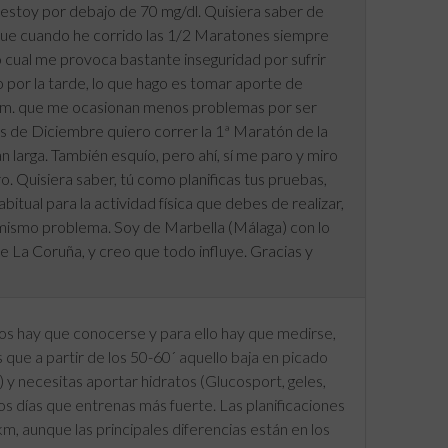
 estoy por debajo de 70 mg/dl. Quisiera saber de
rque cuando he corrido las 1/2 Maratones siempre
 cual me provoca bastante inseguridad por sufrir
 por la tarde, lo que hago es tomar aporte de
6 km. que me ocasionan menos problemas por ser
 de Diciembre quiero correr la 1ª Maratón de la
larga. También esquío, pero ahí, sí me paro y miro
. Quisiera saber, tú como planificas tus pruebas,
tual para la actividad física que debes de realizar,
 mismo problema. Soy de Marbella (Málaga) con lo
e La Coruña, y creo que todo influye. Gracias y
s hay que conocerse y para ello hay que medirse,
s que a partir de los 50-60´ aquello baja en picado
y necesitas aportar hidratos (Glucosport, geles,
los días que entrenas más fuerte. Las planificaciones
m, aunque las principales diferencias están en los