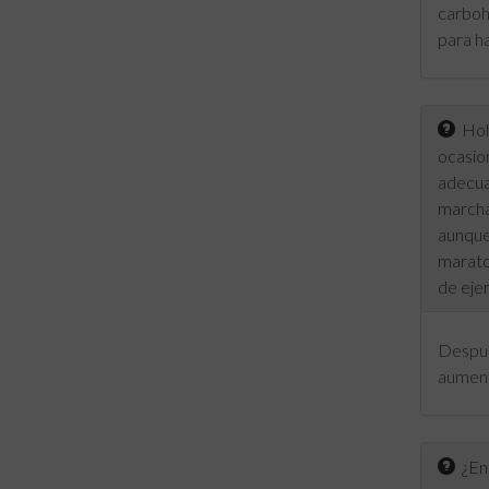
carboh
para ha
Hola
ocasion
adecua
marcha
aunque
marato
de eje
Despué
aument
¿En 