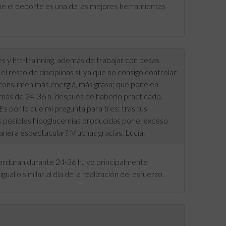
que el deporte es una de las mejores herramientas
 y fitt-trainning, además de trabajar con pesas
 resto de disciplinas sí, ya que no consigo controlar
s consumen más energía, más grasa; que pone en
 más de 24-36 h. después de haberlo practicado,
. Es por lo que mi pregunta para ti es: tras tus
s posibles hipoglucemias producidas por el exceso
anera espectacular? Muchas gracias. Lucía.
erduran durante 24-36 h., yo principalmente
gual o similar al día de la realización del esfuerzo.