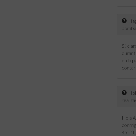
Hago
bomba
Sí, cl
durante
en la 
contará
Hola
realiza
Hola A
conmig
45´-1h,