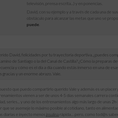
televisión, prensa escrita...) y en ponencias.
David, con su ejemplo y a través de cada una de su
obstáculo para alcanzar las metas que uno se propo
puede
.
ido David, felicidades por tu trayectoria deportiva, ¿puedes co
 Camino de Santiago o la del Canal de Castilla? ¿Cómo la preparas 
cuencia y cómo es el día a día cuando estás inmerso en una de esas
 gracias y un enorme abrazo. Vale.
puesto que puedo compartirlo querido Vale y además es un placer 
trenamientos vienen a ser de unos 4-5 días semanales carrera conti
ad, series... y uno de los entrenamientos algo más largo de unas 2h-
r que se asemeje lo máximo posible al cotidiano, tanto en alimenta
s diarias e inyecto menos
insulina
rápida… pero, como tod@s sabemos,