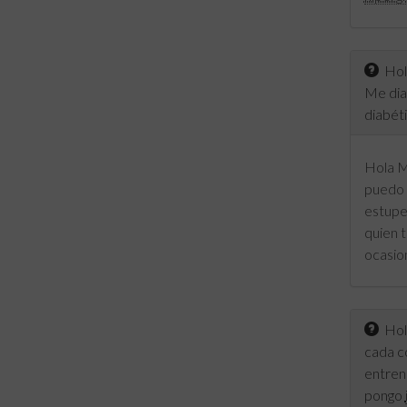
Hola
Me diag
diabéti
Hola M
puedo 
estupe
quien t
ocasion
Hola
cada c
entren
pongo