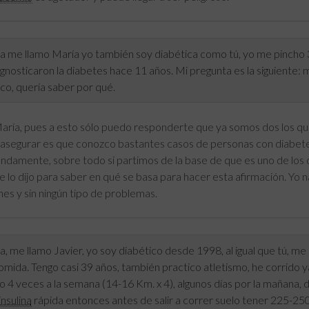
 me llamo María yo también soy diabética como tú, yo me pincho 3 v
nosticaron la diabetes hace 11 años. Mi pregunta es la siguiente: 
co, quería saber por qué.
aría, pues a esto sólo puedo responderte que ya somos dos los que
asegurar es que conozco bastantes casos de personas con diabetes 
ndamente, sobre todo si partimos de la base de que es uno de los
e lo dijo para saber en qué se basa para hacer esta afirmación. Yo 
es y sin ningún tipo de problemas.
, me llamo Javier, yo soy diabético desde 1998, al igual que tú, m
omida. Tengo casi 39 años, también practico atletismo, he corrido 
o 4 veces a la semana (14-16 Km. x 4), algunos días por la mañana,
insulina
rápida entonces antes de salir a correr suelo tener 225-25