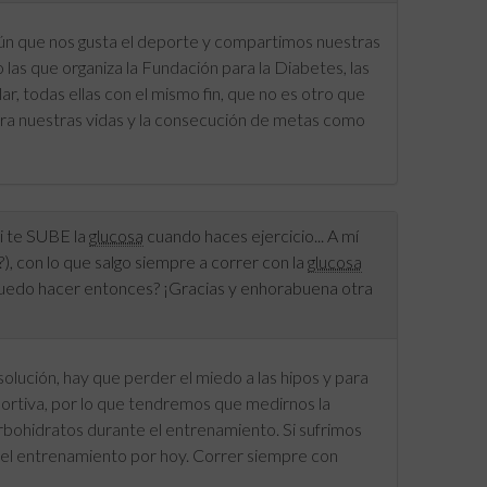
n que nos gusta el deporte y compartimos nuestras
las que organiza la Fundación para la Diabetes, las
r, todas ellas con el mismo fin, que no es otro que
 para nuestras vidas y la consecución de metas como
i te SUBE la
glucosa
cuando haces ejercicio... A mí
), con lo que salgo siempre a correr con la
glucosa
 puedo hacer entonces? ¡Gracias y enhorabuena otra
solución, hay que perder el miedo a las hipos y para
ortiva, por lo que tendremos que medirnos la
rbohidratos durante el entrenamiento. Si sufrimos
 el entrenamiento por hoy. Correr siempre con