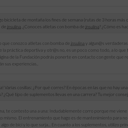
 bicicleta de montaña los fines de semana (rutas de 3 horas más
 de
insulina
. ¿Conoces atletas con bomba de
insulina
? ¿Cómo es ha
aro que conozco atletas con bomba de
insulina
y algun@s verdaderas 
 la práctica deportiva y otr@s no, es un poco como todo, a lo que 
página de la Fundación podrás ponerte en contacto con gente que r
n sus experiencias..
! Varias cosillas: ¿Por qué corres? En épocas en las que no hay un
s? ¿Qué tipo de suplementos llevas en una carrera? Tu mejor consejo
na, te contesto una a una: Indudablemente corro porque me viene 
o mismo. El entrenamiento que hago es de mantenimiento para no p
 algo de bici y lo que surja... En cuanto a los suplementos, utilizo 