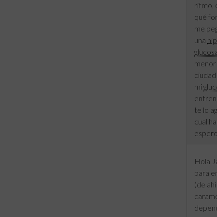
ritmo, 
qué fo
me peg
una
hi
glucos
menor 
ciudad 
mi
glu
entrena
te lo 
cual ha
espero
Hola J
para en
(de ah
caramel
depende