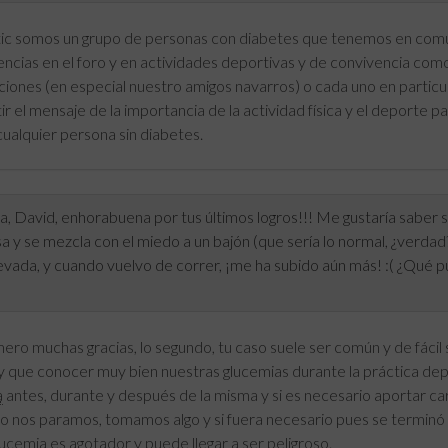
tic somos un grupo de personas con diabetes que tenemos en comú
ncias en el foro y en actividades deportivas y de convivencia como 
iones (en especial nuestro amigos navarros) o cada uno en particula
ir el mensaje de la importancia de la actividad física y el deporte
cualquier persona sin diabetes.
, David, enhorabuena por tus últimos logros!!! Me gustaría saber s
 y se mezcla con el miedo a un bajón (que sería lo normal, ¿verdad?
levada, y cuando vuelvo de correr, ¡me ha subido aún más! :( ¿Qué
ero muchas gracias, lo segundo, tu caso suele ser común y de fácil 
y que conocer muy bien nuestras glucemias durante la práctica dep
a
antes, durante y después de la misma y si es necesario aportar ca
po nos paramos, tomamos algo y si fuera necesario pues se terminó
lucemia
es agotador y puede llegar a ser peligroso.