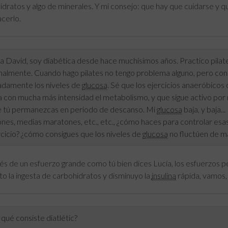
idratos y algo de minerales. Y mi consejo: que hay que cuidarse y 
cerlo.
 David, soy diabética desde hace muchísimos años. Practico pilates
almente. Cuando hago pilates no tengo problema alguno, pero con el
damente los niveles de
glucosa
. Sé que los ejercicios anaeróbico
 con mucha más intensidad el metabolismo, y que sigue activo por
 tú permanezcas en periodo de descanso. Mi
glucosa
baja, y baja..
nes, medias maratones, etc., etc., ¿cómo haces para controlar esa
rcicio? ¿cómo consigues que los niveles de
glucosa
no fluctúen de m
s de un esfuerzo grande como tú bien dices Lucía, los esfuerzos p
o la ingesta de carbohidratos y disminuyo la
insulina
rápida, vamos, i
qué consiste diatlétic?