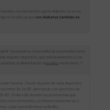
s hazañas, nos demuestra que la diabetes no es un
nga en la vida, ya que
con diabetes también se
mpartir con nosotros cómo enfocas una prueba como
desde el punto deportivo, qué entrenamientos y con
 pruebas, la alimentación, la
insulina
, los horarios...?
poder hacerlo. Desde el punto de vista deportivo
nua entre 1h-1h 30´ alternando con ejercicios de
2h 30´. El día a día durante las pruebas hay que
ción como en horarios, yo intento mantener las 5
 cada maestrillo tiene su librillo...