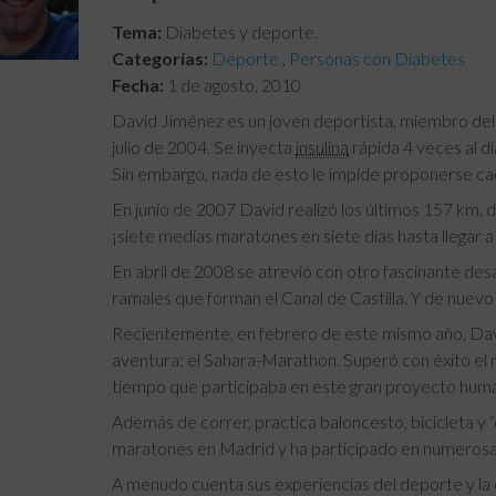
Tema:
Diabetes y deporte.
Categorías:
Deporte
,
Personas con Diabetes
Fecha:
1 de agosto, 2010
David Jiménez es un joven deportista, miembro del 
julio de 2004. Se inyecta
insulina
rápida 4 veces al dí
Sin embargo, nada de esto le impide proponerse cad
En junio de 2007 David realizó los últimos 157 km. 
¡siete medias maratones en siete días hasta llegar
En abril de 2008 se atrevió con otro fascinante desa
ramales que forman el Canal de Castilla. Y de nuevo 
Recientemente, en febrero de este mismo año, Dav
aventura: el Sahara-Marathon. Superó con éxito el r
tiempo que participaba en este gran proyecto human
Además de correr, practica baloncesto, bicicleta y
maratones en Madrid y ha participado en numerosa
A menudo cuenta sus experiencias del deporte y la