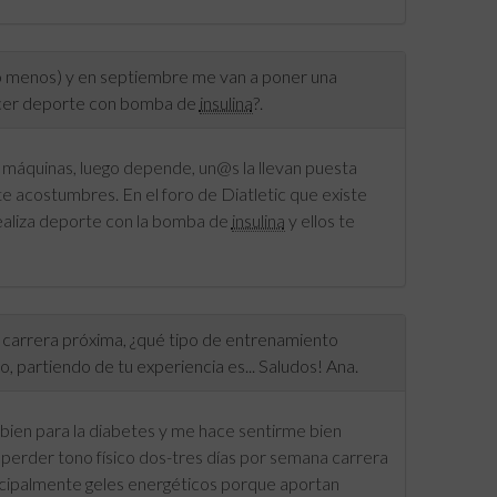
 o menos) y en septiembre me van a poner una
cer deporte con bomba de
insulina
?.
máquinas, luego depende, un@s la llevan puesta
te acostumbres. En el foro de Diatletic que existe
ealiza deporte con la bomba de
insulina
y ellos te
a carrera próxima, ¿qué tipo de entrenamiento
, partiendo de tu experiencia es... Saludos! Ana.
bien para la diabetes y me hace sentirme bien
erder tono físico dos-tres días por semana carrera
principalmente geles energéticos porque aportan