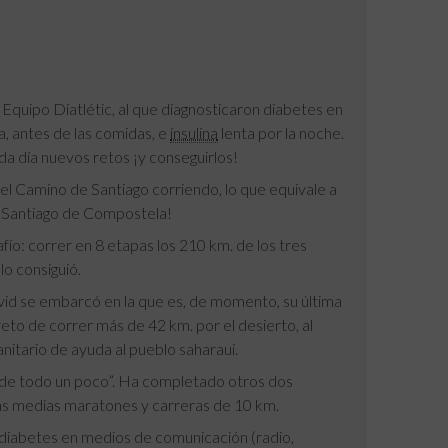
Equipo Diatlétic, al que diagnosticaron diabetes en
a, antes de las comidas, e
insulina
lenta por la noche.
a día nuevos retos ¡y conseguirlos!
del Camino de Santiago corriendo, lo que equivale a
 a Santiago de Compostela!
fío: correr en 8 etapas los 210 km. de los tres
lo consiguió.
id se embarcó en la que es, de momento, su última
eto de correr más de 42 km. por el desierto, al
itario de ayuda al pueblo saharaui.
 “de todo un poco”. Ha completado otros dos
s medias maratones y carreras de 10 km.
 diabetes en medios de comunicación (radio,