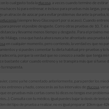
con lo cual gasto toda la
glucosa
, a veces cuando termino de estirar
rma haces tú para entrenar, e incluso para pruebas más largas, po
o un atracón de azúcar para evitar problemas durante la prueba, lo
poglucemia
(siempre llevo Glucosport por si acaso). Cuando entreno
a
para prever el posible desgaste. Corro otras pruebas de 10, 7, 
distancia y llevarme menos tiempo y desgaste. Para el próximo mes
de Málaga, cosa que hasta ahora nunca he afrontado una prueba tan 
cosa
en cualquier momento, pero corriendo, la verdad es que no paro
mientos y si puedes comentar tu dieta habitual pre-pruebas y lo habi
agradecería, porque la verdad que no conozco a nadie que tenga mi
ce bastante calor cuando entreno y se transpira más que si fuese d
 tu respuesta.
avier, como ya he comentado anteriormente, para perder los miedo
 los entrenos y hazlo, conocerás así tus intervalos de
glucosa
, vera
í que en pruebas más cortas como tú dices no tengas ese problema) 
os...). Consulta con tu médico, igual puedes bajar la dosis de lenta 
n del tipo de prueba a realizar, no es igual preparar 10km que 42k