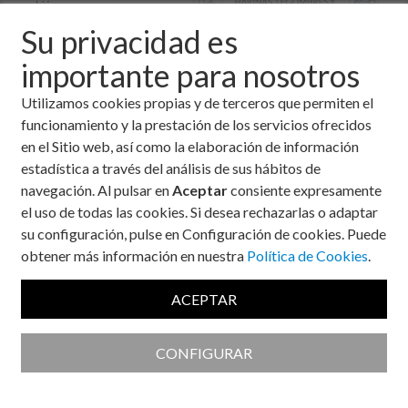
podéis
ver un
Su privacidad es
listado
importante para nosotros
de los
Utilizamos cookies propias y de terceros que permiten el
funcionamiento y la prestación de los servicios ofrecidos
en el Sitio web, así como la elaboración de información
estadística a través del análisis de sus hábitos de
navegación. Al pulsar en
Aceptar
consiente expresamente
alimentos que contienen
hidratos de carbono
. Junto a cada
el uso de todas las cookies. Si desea rechazarlas o adaptar
alimento encontrareis la
cantidad de alimento que
su configuración, pulse en Configuración de cookies. Puede
contiene 1 ración (10g) de
hidratos de carbono
.
Además,
obtener más información en nuestra
Política de Cookies
.
os mostramos cuál es la
medida habitual de consumo
de
ese alimento y su contenido en
hidratos de carbono
.
ACEPTAR
Ejemplo: media pizza contiene 5 raciones,
CONFIGURAR
mientras que una manzana mediana
contiene 2 raciones.