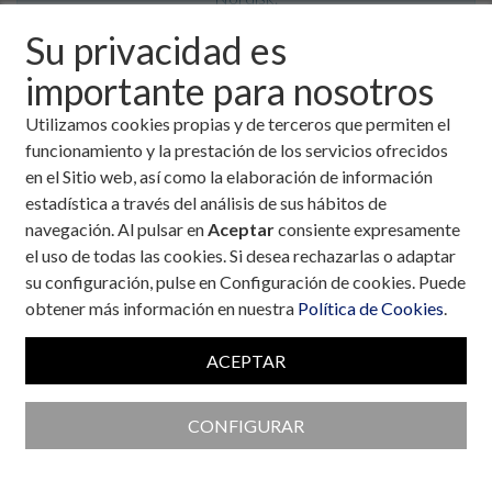
40 € es suficiente
.
Su privacidad es
importante para nosotros
Datos personales
Utilizamos cookies propias y de terceros que permiten el
funcionamiento y la prestación de los servicios ofrecidos
Nombre *
en el Sitio web, así como la elaboración de información
estadística a través del análisis de sus hábitos de
navegación. Al pulsar en
Aceptar
consiente expresamente
el uso de todas las cookies. Si desea rechazarlas o adaptar
Pri. Apellido *
su configuración, pulse en Configuración de cookies. Puede
obtener más información en nuestra
Política de Cookies
.
Seg. Apellido *
ACEPTAR
CONFIGURAR
Dni *