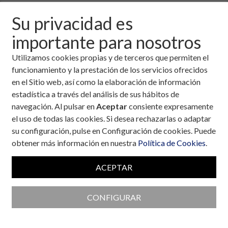
Su privacidad es
Este texto es la continuación del titulado: “
Abandona los
importante para nosotros
puntos suspensivos (decídete a empezar)
”. Si todavía no
lo has leído, te recomiendo que lo hagas antes de seguir
Utilizamos cookies propias y de terceros que permiten el
con este, ya que pertenece a una secuencia con una
funcionamiento y la prestación de los servicios ofrecidos
misión concreta:
Acompañarte en el proceso de
en el Sitio web, así como la elaboración de información
conseguir los retos que te propongas.
estadística a través del análisis de sus hábitos de
navegación. Al pulsar en
Aceptar
consiente expresamente
De la misma manera, a este texto le seguirán otros con
el uso de todas las cookies. Si desea rechazarlas o adaptar
un orden. En mi cabeza está el siguiente esquema:
su configuración, pulse en Configuración de cookies. Puede
PERSIGUIENDO UN SUEÑO
obtener más información en nuestra
Política de Cookies
.
Abandona los puntos suspensivos (decídete a
empezar)
ACEPTAR
Diseña bien los objetivos que te acercan a la
meta
CONFIGURAR
Prevenir la falta de motivación (en cuanto
empiecen las señales)
La huella del hábito