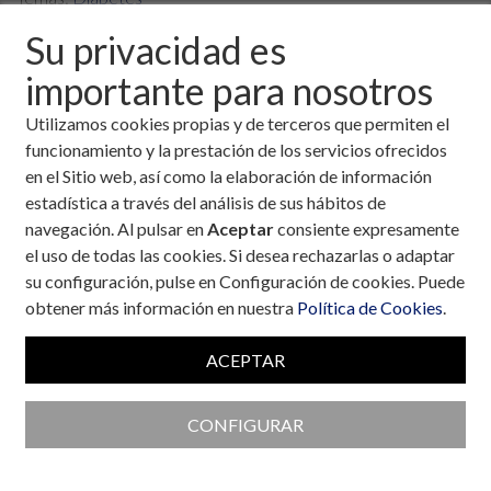
Fecha:
20 de enero, 2026
Su privacidad es
En múltiples ocasiones las personas con diabetes mellitus tipo
importante para nosotros
2 (DM2) refieren tener hábitos de alimentación saludables y
Utilizamos cookies propias y de terceros que permiten el
realizar actividad física de forma frecuente y aun así no
funcionamiento y la prestación de los servicios ofrecidos
conseguir un buen
control glucémico
, dándose situaciones de
en el Sitio web, así como la elaboración de información
hiperglucemia
.
estadística a través del análisis de sus hábitos de
Sabemos las múltiples causas que pueden llevar a estados de
navegación. Al pulsar en
Aceptar
consiente expresamente
hiperglucemia
, pero pocas veces hemos valorado la relación
el uso de todas las cookies. Si desea rechazarlas o adaptar
de esta con la masa muscular esquelética.
su configuración, pulse en Configuración de cookies. Puede
En las
obtener más información en nuestra
Política de Cookies
.
ACEPTAR
CONFIGURAR