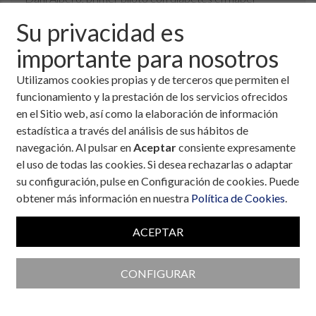
corrido y terminado el Dakar. Él inspira a otras personas
Su privacidad es
con diabetes, demostrando que, con diabetes, sí se
puede. En esta entrevista nos cuenta cómo fueron sus
importante para nosotros
comienzos en el deporte, los retos que supone una
Utilizamos cookies propias y de terceros que permiten el
carrera como el Dakar y sus próximas metas.
funcionamiento y la prestación de los servicios ofrecidos
en el Sitio web, así como la elaboración de información
estadística a través del análisis de sus hábitos de
navegación. Al pulsar en
Aceptar
consiente expresamente
el uso de todas las cookies. Si desea rechazarlas o adaptar
¿Qué echaste en falta en el momento de tu
su configuración, pulse en Configuración de cookies. Puede
diagnostico? ¿Crees que con el paso del tiempo estas
obtener más información en nuestra
Política de Cookies
.
“debilidades” se han paliado?
ACEPTAR
Es evidente que cuando yo debuté con diez años me
faltaron muchas cosas. No conocía a ninguna persona con
diabetes y en ningún sitio se hablaba de la diabetes. Lo
CONFIGURAR
que sí eché mucho en falta fue un referente en el que
apoyarme y pensar que iba a tener un futuro, pues al