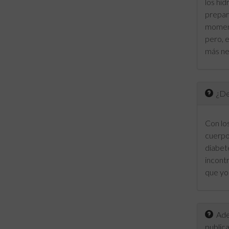
los hid
prepara
moment
pero, e
más ne
¿De 
Con lo
cuerpo 
diabet
incontr
que yo 
Adem
publica