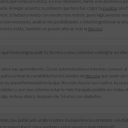
ratos que tenía previstos. En ese momento, llamé a mi asistencia p
da. Al llegar al punto, lo primero que hice fue coger la
insulina
, pinc
os, lo hubiera vivido con mucho mas estrés, pues lógicamente no
n ese momento, analicé mis posibilidades e intenté gestionar la si
rvioso estás, también se puede alterar más la
glucosa
.
qué forma logras pulir tu técnica como corredor e integrar en ella 
s años vas aprendiendo. Creas automatismos e intentas conocer al 
para sortear la variabilidad en los niveles de
glucosa
que suele ser 
es es una enfermedad en la que dos más dos no son cuatro, es una 
olables y, por eso, intento estar lo más tranquilo posible en todas 
sigo, incluso ahora, después de 14 años con diabetes.
ás, has publicado un libro sobre tu experiencia corriendo con diabe
r tu nuevo libro? ¿Nos podrías contar un poco más sobre él?