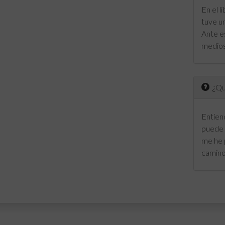
En el l
tuve u
Ante es
medios
¿Qué
Entien
puede 
me he 
camino