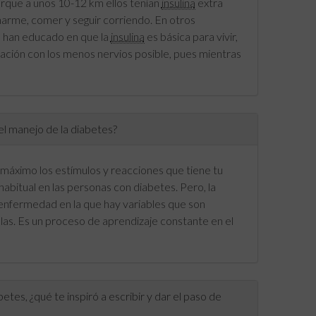
orque a unos 10-12 km ellos tenían
insulina
extra
harme, comer y seguir corriendo. En otros
s han educado en que la
insulina
es básica para vivir,
tuación con los menos nervios posible, pues mientras
el manejo de la diabetes?
máximo los estímulos y reacciones que tiene tu
habitual en las personas con diabetes. Pero, la
enfermedad en la que hay variables que son
ellas. Es un proceso de aprendizaje constante en el
tes, ¿qué te inspiró a escribir y dar el paso de