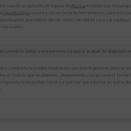
ibro cuento un episodio de bajada de
glucosa
estando con mi pareja.
na
hipoglucemia
severa y ella no tenía las herramientas para soluci
ta situación, ese mismo día me senté con ella en casa y le expliqué
 necesarios.
 consejo le darías a una persona a la que le acaban de diagnosticar
do y comparto la posible frustración que puede generar, pero la re
hacer todo lo que te plantees, simplemente con un control. No he t
propuesto lo he podido hacer. Lo que hay que intentar es que la d
.