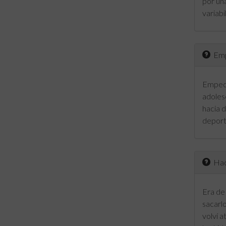
por un
variabi
Empe
Empecé
adoles
hacia 
deport
Hace
Era de
sacarlo
volví a