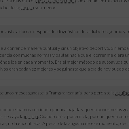
a dieta mas baja en
hidratos de carbono
. Un cambio en mis hábitos 
lidad de la
glucosa
sea menor.
zaste a correr después del diagnóstico de la diabetes, ¿cómo y p
 a correr de manera puntual y sin un objetivo deportivo. Sin embarg
cencia con muchas normas y pautas hacía que el correr me diera un
dónde iba en cada momento. Era el mejor método de autoayuda que t
ivos eran cada vez mejores y seguí hasta que a día de hoy puedo 
 unos meses ganaste la Transgrancanaria, pero perdiste la
insulin
 noche e íbamos corriendo por una bajada y quería ponerme los guan
s, se cayó la
insulina
. Cuando quise ponérmela, porque quería comer
trás, no la encontraba. A pesar de la angustia de ese momento, deci