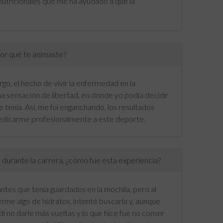
nutricionales que me ha ayudado a que la
or qué te animaste?
o, el hecho de vivir la enfermedad en la
a sensación de libertad, en donde yo podía decidir
enía. Así, me fui enganchando, los resultados
dedicarme profesionalmente a este deporte.
a
durante la carrera, ¿cómo fue esta experiencia?
tes que tenía guardados en la mochila, pero al
me algo de hidratos, intenté buscarla y, aunque
dí no darle más vueltas y lo que hice fue no comer