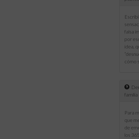
Escribi
sensac
falsa i
por es
idea, q
“desnu
cómo s
Dent
familia
Para mí
que me
de eme
los 365