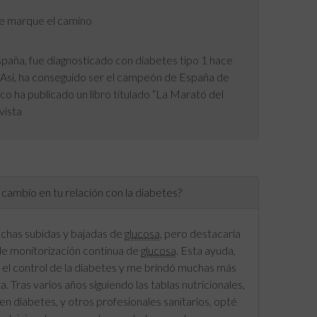
te marque el camino
spaña, fue diagnosticado con diabetes tipo 1 hace
 Así, ha conseguido ser el campeón de España de
co ha publicado un libro titulado “La Marató del
vista
cambio en tu relación con la diabetes?
uchas subidas y bajadas de
glucosa
, pero destacaría
de monitorización continua de
glucosa
. Esta ayuda,
n el control de la diabetes y me brindó muchas más
 Tras varios años siguiendo las tablas nutricionales,
en diabetes, y otros profesionales sanitarios, opté