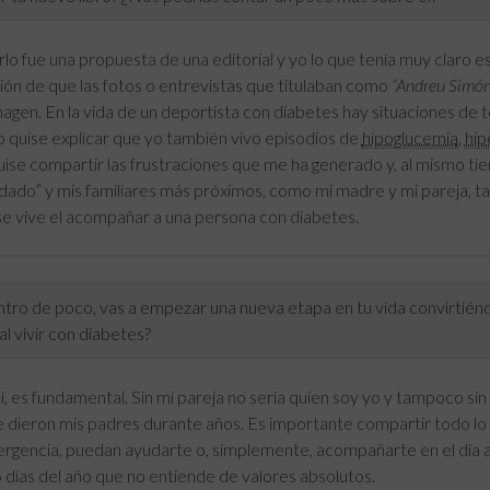
rlo fue una propuesta de una editorial y yo lo que tenía muy claro e
ión de que las fotos o entrevistas que titulaban como
“Andreu Simón,
magen. En la vida de un deportista con diabetes hay situaciones de 
o quise explicar que yo también vivo episodios de
hipoglucemia
,
hip
uise compartir las frustraciones que me ha generado y, al mismo tie
dado” y mis familiares más próximos, como mi madre y mi pareja, ta
e vive el acompañar a una persona con diabetes.
ro de poco, vas a empezar una nueva etapa en tu vida convirtiéndo
 al vivir con diabetes?
, es fundamental. Sin mi pareja no seria quien soy yo y tampoco si
 dieron mis padres durante años. Es importante compartir todo lo q
rgencia, puedan ayudarte o, simplemente, acompañarte en el día a
 días del año que no entiende de valores absolutos.