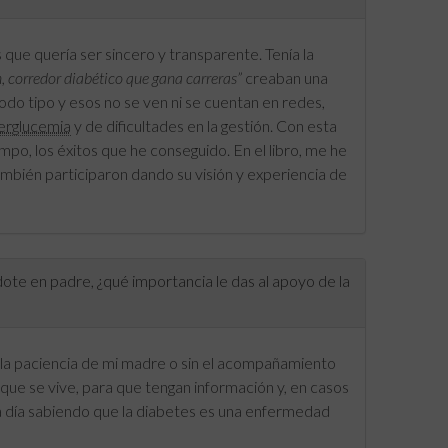
s que quería ser sincero y transparente. Tenía la
 corredor diabético que gana carreras”
creaban una
todo tipo y esos no se ven ni se cuentan en redes,
erglucemia
y de dificultades en la gestión. Con esta
mpo, los éxitos que he conseguido. En el libro, me he
mbién participaron dando su visión y experiencia de
te en padre, ¿qué importancia le das al apoyo de la
n la paciencia de mi madre o sin el acompañamiento
ue se vive, para que tengan información y, en casos
 día sabiendo que la diabetes es una enfermedad