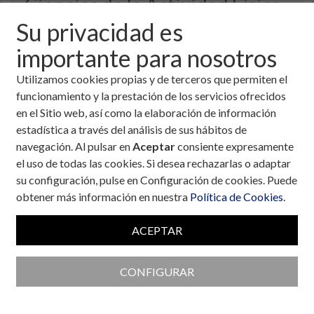
Ciencias de la Actividad Física
y el Deporte.
Su privacidad es
importante para nosotros
Tema:
Diabetes y deporte.
Categorías:
Deporte
,
Personas con Diabetes
Utilizamos cookies propias y de terceros que permiten el
Fecha:
18 de febrero, 2005
funcionamiento y la prestación de los servicios ofrecidos
Fernando, además de ser licenciado en Ciencias de
en el Sitio web, así como la elaboración de información
la
Actividad Física y el Deporte
, es Técnico Superior
estadística a través del análisis de sus hábitos de
de
Triatlón y Natación
.
navegación. Al pulsar en
Aceptar
consiente expresamente
el uso de todas las cookies. Si desea rechazarlas o adaptar
Es profesor de educación física y entrenador de
su configuración, pulse en Configuración de cookies. Puede
deportistas de élite. Y colabora también como
Técnico
obtener más información en nuestra
Política de Cookies
.
de la Federación Andaluza de Triatlón
.
ACEPTAR
Sus amplios conocimientos y su gran experiencia le han
llevado a participar como ponente en numerosas
conferencias y seminarios relacionados con
la diabetes
CONFIGURAR
y el deporte
.
Fernando,
triatleta
en activo, ha practicado a lo largo