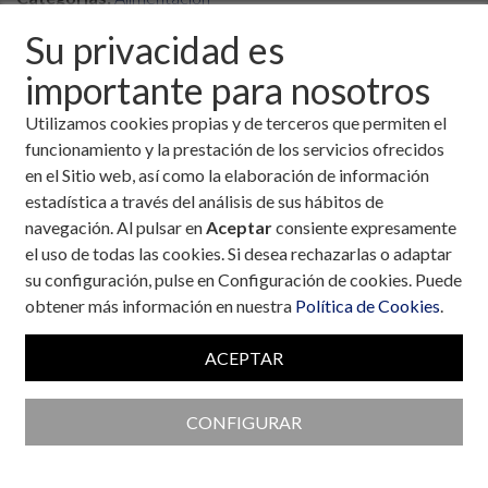
Formatos:
Libro
,
Guía / Manual
Su privacidad es
Fecha:
30 de junio, 2019
importante para nosotros
PASO 1. Calcula el precio final de tu
Utilizamos cookies propias y de terceros que permiten el
pedido:
funcionamiento y la prestación de los servicios ofrecidos
Este precio es la suma de los 6€ que cuesta cada tabla más
en el Sitio web, así como la elaboración de información
los gastos de envío que a contuación te detallamos.
estadística a través del análisis de sus hábitos de
navegación. Al pulsar en
Aceptar
consiente expresamente
el uso de todas las cookies. Si desea rechazarlas o adaptar
¡Atención! Si eres Amigo de la Fundación los gastos
su configuración, pulse en Configuración de cookies. Puede
de envío serán GRATUITOS para ti
, con lo que solo
obtener más información en nuestra
Política de Cookies
.
deberás abonar el precio de las tablas.
(Cómo hacerse
Amigo de la Fundación)
ACEPTAR
CONFIGURAR
TABLA DE RACIONES DE HIDRATOS DE C