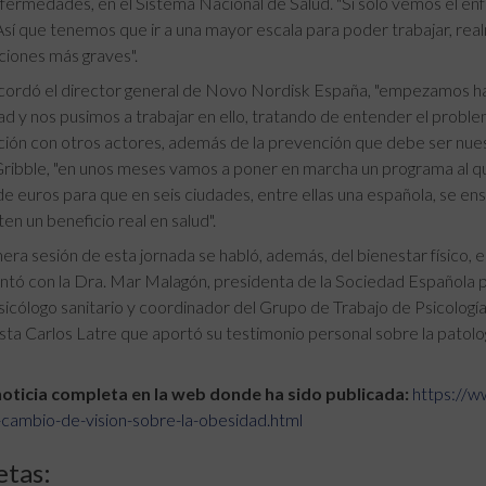
fermedades, en el Sistema Nacional de Salud. "Si solo vemos el enf
Así que tenemos que ir a una mayor escala para poder trabajar, realm
iones más graves".
ordó el director general de Novo Nordisk España, "empezamos hac
ad y nos pusimos a trabajar en ello, tratando de entender el problem
ión con otros actores, además de la prevención que debe ser nues
ribble, "en unos meses vamos a poner en marcha un programa al que
de euros para que en seis ciudades, entre ellas una española, se en
en un beneficio real en salud".
mera sesión de esta jornada se habló, además, del bienestar físico, 
ontó con la Dra. Mar Malagón, presidenta de la Sociedad Española 
sicólogo sanitario y coordinador del Grupo de Trabajo de Psicología
sta Carlos Latre que aportó su testimonio personal sobre la patolog
oticia completa en la web donde ha sido publicada:
https://w
-cambio-de-vision-sobre-la-obesidad.html
etas: