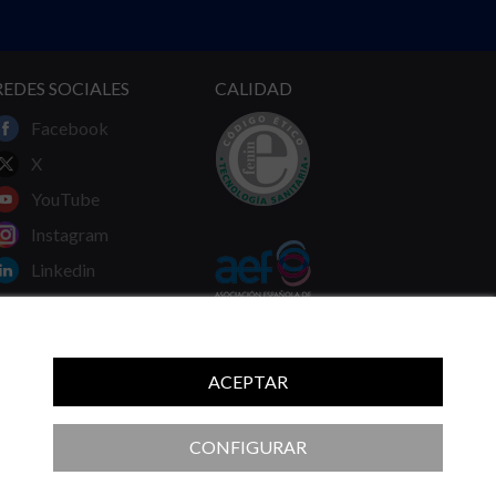
REDES SOCIALES
CALIDAD
Facebook
X
YouTube
Instagram
Linkedin
ACEPTAR
 ni las recomendaciones de su médico.
CONFIGURAR