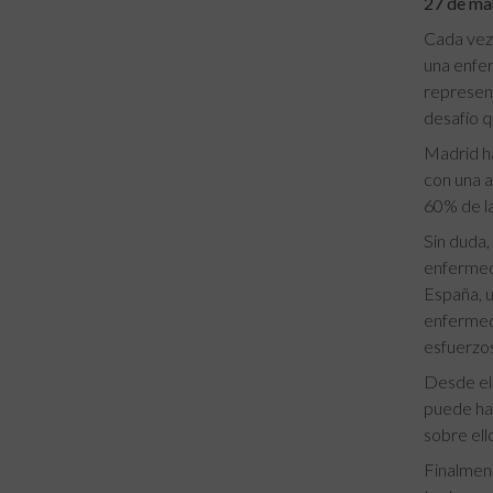
27 de ma
Cada vez 
una enfer
represent
desafío q
Madrid ha
con una a
60% de la
Sin duda,
enfermeda
España, u
enfermeda
esfuerzos
Desde el 
puede hac
sobre ell
Finalment