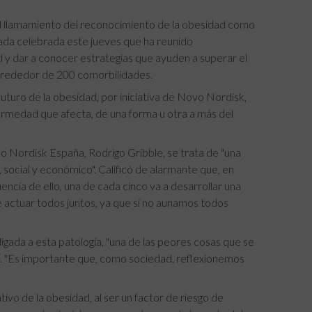
al llamamiento del reconocimiento de la obesidad como
nada celebrada este jueves que ha reunido
 y dar a conocer estrategias que ayuden a superar el
 alrededor de 200 comorbilidades.
uturo de la obesidad, por iniciativa de Novo Nordisk,
ermedad que afecta, de una forma u otra a más del
vo Nordisk España, Rodrigo Gribble, se trata de "una
social y económico". Calificó de alarmante que, en
cia de ello, una de cada cinco va a desarrollar una
e actuar todos juntos, ya que si no aunamos todos
ligada a esta patología, "una de las peores cosas que se
ó. "Es importante que, como sociedad, reflexionemos
ivo de la obesidad, al ser un factor de riesgo de