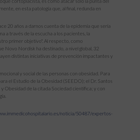
oque cortoplacista, es como atacar solo la punta del
ente, en esta patología que, al final, redunda en
e 20 años a darnos cuenta de la epidemia que sería
a a través de la escucha a los pacientes, la
tro primer objetivo". Al respecto, como
 Novo Nordisk ha destinado, a nivel global, 32
sayen distintas iniciativas de prevención impactantes y
emocional y social de las personas con obesidad. Para
para el Estudio de la Obesidad (SEEDO); el Dr. Santos
 y Obesidad de la citada Sociedad científica; y con
ía.
ww.immedicohospitalario.es/noticia/50487/expertos-