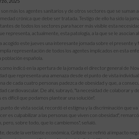
rzo, 2025
son más los agentes sanitarios y de otros sectores que se suman 
medad crónica que debe ser tratada. Testigo de ello ha sido la jor
antes de todos los sectores para hacer más visible esta necesidad
ue representa, actualmente, esta patología, a la que se le asocian
 acogido este jueves una interesante jornada sobre el presente y f
mplia representación de todos los agentes implicados en esta enf
 población española.
 como indicó en la apertura de la jornada el director general de No
d que representa una amenaza desde el punto de vista individual, 
na de cada cuatro personas padezca de obesidad y que, a consecuen
d cardiovascular. De ahí, subrayó, "la necesidad de colaborar y d
 es difícil que podamos plantear una solución".
punto de vista social, recordó el estigma y la discriminación que va 
er es culpabilizar a las personas que viven con obesidad", remarc
o, pero, sobre todo, que lo cambiemos", señaló.
e, desde la vertiente económica, Gribble se refirió al impacto negat