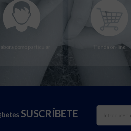
labora como particular
Tienda on-line
SUSCRÍBETE
@betes