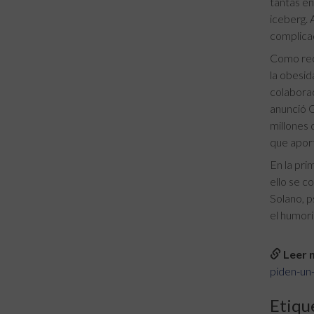
tantas en
iceberg. 
complicac
Como rec
la obesid
colaborac
anunció G
millones 
que aport
En la pri
ello se c
Solano, p
el humori
Leer n
piden-un
Etiqu